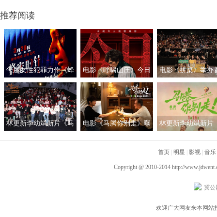
主要看气质？
推荐阅读
开启暗黑童话模式
年度女性犯罪力作《蜂
电影《呼啸山庄》今日
电影《拼桌》举办
蜜的针》定档3月28日
上映
礼及路演 白色情人
绝版影后阵容癫
约搭子稳稳幸福
林更新李幼斌新片《马
电影《马腾你别走》曝
林更新李幼斌新片
腾你别走》首映礼 笑泪
光“祝你牛”版预告 林更
腾你别走》定档1月1
齐飞获全龄段共鸣好评
新李幼斌组团勇闯人
首页
|
明星
|
影视
|
音乐
生“新地图”
Copyright @ 2010-2014
http://www.jdwent
冀公网
欢迎广大网友来本网站