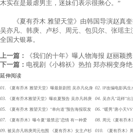
木实在是最虐男主，迷妹们表示很揪心。”
《夏有乔木 雅望天堂》由韩国导演赵真奎
吴亦凡、韩庚、卢杉、周元、包贝尔、张瑶主演
全国大银幕。
上一篇：
《我们的十年》曝人物海报 赵丽颖
下一篇：
电视剧《小棉袄》热拍 郑亦桐变身绝
延伸阅读
01.
02.
《夏有乔木 雅望天堂》曝最新剧照 吴亦凡化身
IP改编电影风生
03.
04.
《夏有乔木雅望天堂》曝欢夏预告 吴亦凡韩庚
吴亦凡“花样”出
忧郁暖男守护爱情
期青春市场
05.
06.
《夏有乔木 雅望天堂》“单向道”预告海报双发
“暖男”唐小天V
包贝尔演绎“不一样的青春”
首秀
07.
08.
《夏有乔木》曝今夏“最禁忌”恋情 有一种爱
周元《夏有乔木
夏木：遇见你是青春的一场惊喜
力哪家强
09.
010.
被吴亦凡韩庚周元包围 《夏有乔木》女主卢杉
《夏有乔木》周
叫“永不放过”