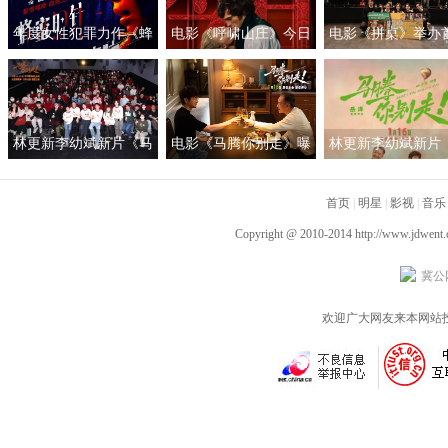
年度女性犯罪力作《蜂
电影《呼啸山庄》今日
电影《拼桌》举办
蜜的针》定档3月28日
上映
礼及路演 白色情人
绝版影后阵容癫
约搭子稳稳幸福
林更新李幼斌新片《马
电影《马腾你别走》曝
林更新李幼斌新片
腾你别走》首映礼 笑泪
光“祝你牛”版预告 林更
腾你别走》定档1月1
齐飞获全龄段共鸣好评
新李幼斌组团勇闯人
首页
|
明星
|
影视
|
音乐
生“新地图”
Copyright @ 2010-2014
http://www.jdwent
冀公网
欢迎广大网友来本网站