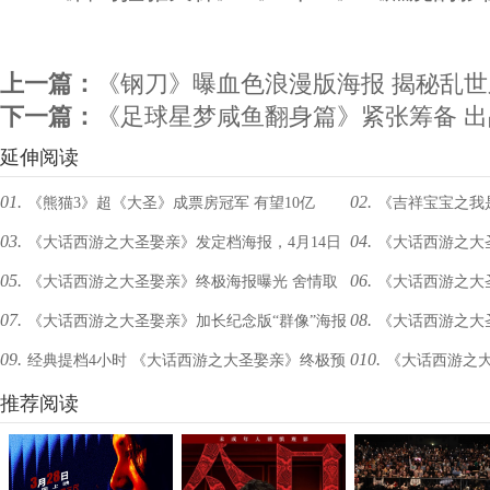
上一篇：
《钢刀》曝血色浪漫版海报 揭秘乱
下一篇：
《足球星梦咸鱼翻身篇》紧张筹备 
延伸阅读
01.
02.
《熊猫3》超《大圣》成票房冠军 有望10亿
《吉祥宝宝之我是
03.
04.
《大话西游之大圣娶亲》发定档海报，4月14日
《大话西游之大
追梦正能量
05.
06.
《大话西游之大圣娶亲》终极海报曝光 舍情取
《大话西游之大圣
绝版上映
八戒沙僧基情满满
07.
08.
《大话西游之大圣娶亲》加长纪念版“群像”海报
《大话西游之大
义大圣终负紫霞
光 新剧情暗含大秘
09.
010.
经典提档4小时 《大话西游之大圣娶亲》终极预
《大话西游之大
曝光新面孔
提档4小时
告曝光
推荐阅读
印粉丝回忆