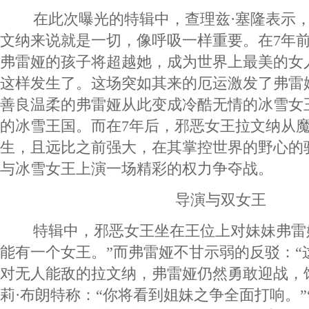
在此次曝光的特辑中，查理兹·塞隆表示，
文纳来说就是一切，像呼吸一样重要。在7年
弗雷娅的孩子将超越她，成为世界上最美的女
这样发生了。这场突如其来的厄运激发了弗雷
善良温柔的弗雷娅从此变成冷酷无情的冰雪女
的冰雪王国。而在7年后，邪恶女王拉文纳从
生，且远比之前强大，在其掌控世界的野心的
与冰雪女王上演一场精彩的权力争夺战。
导演与双女王
特辑中，邪恶女王坐在王位上对妹妹弗雷娅
能有一个女王。”而弗雷娅不甘示弱的反驳：“
对无人能敌的拉文纳，弗雷娅仍然勇敢迎战，
莉·布朗特称：“你将看到姐妹之争全面打响。”