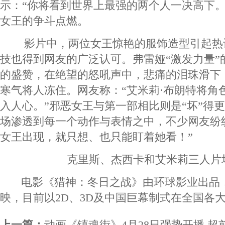
示：“你将看到世界上最强的两个人一决高下。
女王的争斗点燃。
影片中，两位女王惊艳的服饰造型引起热
技也得到网友的广泛认可。弗雷娅“激发力量”
的盛赞，在绝望的怒吼声中，悲痛的泪珠滑下
寒气将人冻住。网友称：“艾米莉·布朗特将角
入人心。”邪恶女王与第一部相比则是“坏”得
场渗透到每一个动作与表情之中，不少网友纷
女王出现，就只想、也只能盯着她看！”
克里斯、杰西卡和艾米莉三人片
电影《猎神：冬日之战》由环球影业出品，已
映，目前以2D、3D及中国巨幕制式在全国各
上一篇：
动画《镇魂街》4月28日强势开播 