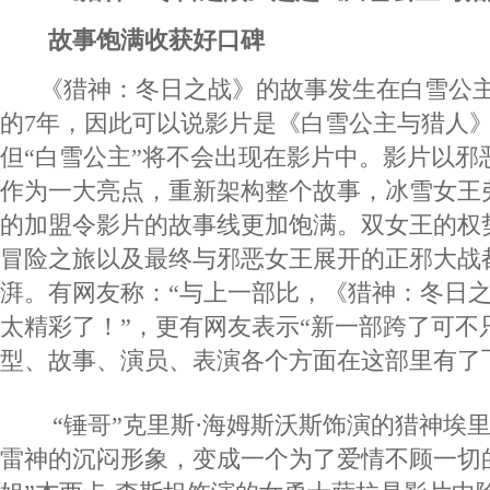
故事饱满收获好口碑
《猎神：冬日之战》的故事发生在白雪公主
的7年，因此可以说影片是《白雪公主与猎人》
但“白雪公主”将不会出现在影片中。影片以邪
作为一大亮点，重新架构整个故事，冰雪女王
的加盟令影片的故事线更加饱满。双女王的权
冒险之旅以及最终与邪恶女王展开的正邪大战
湃。有网友称：“与上一部比，《猎神：冬日之
太精彩了！”，更有网友表示“新一部跨了可不
型、故事、演员、表演各个方面在这部里有了
“锤哥”克里斯·海姆斯沃斯饰演的猎神埃里
雷神的沉闷形象，变成一个为了爱情不顾一切的“