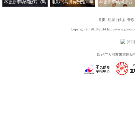
林更新李幼斌新片《马
电影《马腾你别走》曝
林更新李幼斌新片
腾你别走》首映礼 笑泪
光“祝你牛”版预告 林更
腾你别走》定档1月1
齐飞获全龄段共鸣好评
新李幼斌组团勇闯人
首页
|
明星
|
影视
|
音乐
生“新地图”
Copyright @ 2010-2014
http://www.jdwent
冀公网
欢迎广大网友来本网站