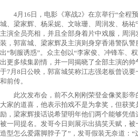
4月16日，电影《寒战2》在京举行“全程预
城、梁家辉、杨采妮、文咏珊、周润发、杨祐
主演全员亮相，并且全部身着片中戏服，周润
装，郭富城、梁家辉及主演则身穿香港警队警
出“制服诱惑”。众主创以“李家俊、冲锋车、
出更多续集剧情，并一同揭晓了全部主演的帅
于7月8日公映，郭富城笑称江志强老板曾说要
和前传。
此次发布会，前不久刚刚荣登金像奖影帝
大家的道喜，他表示拍戏不是为拿奖，但获奖
励，梁家辉接话说希望明年他们两个能够凭借
被一同提名。发哥今日则展示出搞笑天赋，被
造型怎么爱露脚脖子了”，发哥假装无奈道：“