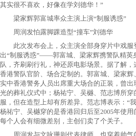
其实很不喜欢，好像在学刘德华！”
梁家辉郭富城率众主演上演“制服诱惑”
周润发怕露脚踝造型“撞车”刘德华
此次发布会上，众主演全部身穿片中戏服
出“制服诱惑”——郭富城、梁家辉携警队精英
队，齐刷刷行礼，神还原电影场景。据了解，
香港警队官阶、场合定制的。郭富城、梁家辉
实中香港警务人员出席重大场合的正装，曾出
光的葬礼仪式中；杨祐宁、吴樾、范志博所穿
服，但在造型上却有所差异。范志博表示：“
杨祐宁、吴樾穿的是香港回归后至2005年使
每个人会有细微差别，主创们卖了个关子。
周润发与文咏珊则代表律师，也穿着帅气