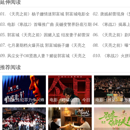
延伸阅读
01.
02.
《天亮之前》杨子姗情迷郭富城 郭富城电影全
唐嫣郝蕾现身《
03.
04.
电影《寒战2》首曝推广曲 吴樾变警界卧底引期
《寒战2》揭幕
集 郭富城音乐作品
共饮互曝彼此酒量好
05.
06.
郭富城《天亮之前》因赌入监 结发妻子郝蕾深
《天亮之前》剧
待
07.
08.
​七月暑期档火爆开战 郭富城杨子姗《天亮之
《天亮之前》曝“
情探望
姗赌场风光情场得意
09.
010.
风尘女子OR贤惠人妻？赌徒郭富城《天亮之
《寒战2》火拼
前》成唯一黑帮爱情巨制
姗大玩黑色浪漫
前》感情也两难
推荐阅读
喜
年度女性犯罪力作《蜂
电影《呼啸山庄》今日
电影《拼桌》举办
蜜的针》定档3月28日
上映
礼及路演 白色情人
绝版影后阵容癫
约搭子稳稳幸福