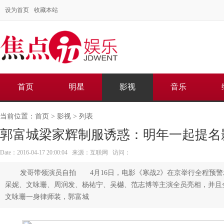
设为首页
收藏本站
首页
明星
影视
音乐
当前位置：
首页
>
影视
> 列表
郭富城梁家辉制服诱惑：明年一起提名
Date：2016-04-17 20:00:04 来源：互联网 访问：
发哥带领演员自拍 4月16日，电影《寒战2》在京举行全程预
采妮、文咏珊、周润发、杨祐宁、吴樾、范志博等主演全员亮相，并且
文咏珊一身律师装，郭富城