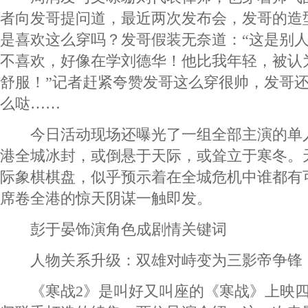
者向发哥提问道，最近两次发布会，发哥的造
是喜欢这么穿吗？发哥假装无奈道：“这是别
不喜欢，好像在学刘德华！他比我年轻，被认
舒服！”记者赶紧夸赞发哥这么穿很帅，发哥
么哒……
今日活动现场还曝光了一组全部主演的单
港全城冰封，或倒悬于天际，或耸立于寒冬。
际象棋棋盘，似乎预示着在全城危机中谁都有
席卷全港的惊天阴谋一触即发。
彭于晏饰演角色成剧情关键词
人物关系升级：双雄对峙变为三影帝争锋
《寒战2》是叫好又叫座的《寒战》上映四