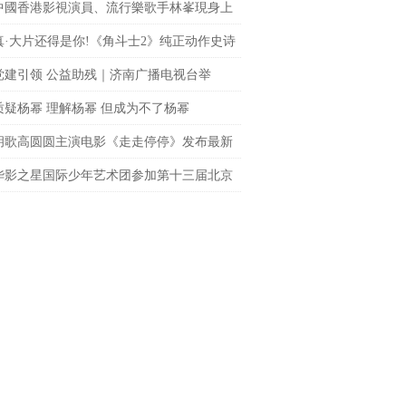
中國香港影視演員、流行樂歌手林峯現身上
fc商場 點亮「繽紛歐普藝術樂園」開幕儀式
真·大片还得是你!《角斗士2》纯正动作史诗
le席卷大银幕
党建引领 公益助残｜济南广播电视台举
聚光”公益观影活动
质疑杨幂 理解杨幂 但成为不了杨幂
胡歌高圆圆主演电影《走走停停》发布最新
 狂野一家上演劲爆日常
华影之星国际少年艺术团参加第十三届北京
网络电影展，传承电影梦