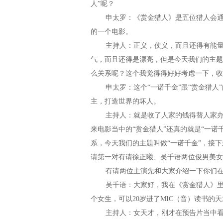
人”呢？
申太罗：《赏金猎人》是五位猎人会通过
的一个电影。
主持人：正义，仗义，而且还得有能量，
气，而且还得是漂亮，但是今天我们的主题是
么关系呢？这个我觉得得好好考虑一下，收
申太罗：这个“一诺千金”跟“赏金猎人”
主，打造世界的坏人。
主持人：就是收了人家的钱得替人家办事
来电影当中的“赏金猎人”还真的就是“一
系，今天我们的主题叫做“一诺千金”，接
请第一对有请徐正曦、吴千语两位俊男美女
有请两位主演先和大家介绍一下你们在剧
吴千语：大家好，我在《赏金猎人》里面
个女生，可以20岁进了MIC（音）读书的
主持人：女天才，刚才在预告片当中看