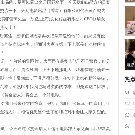
品的，足可以看出来是国际水平，今天我们出品方的贵宾
礼及
交流一下，天马电影出品（香港）有限公司代表黄百鸣先
ENT 代表张营薰先生、欣亿(上海)文化传媒有限公司CEO赵瑜女
燕女士！
听·
后英雄，应该值得大家再次把掌声送给他们，如果没有他
儿
道的信息比较少，想通过大家介绍一下电影是什么样的情
包：
？
一个普通的警匪片，戏里面有很多人他们不是警察，但是
电影
武器，而且周流列国，上天下地抓犯人，我相信这将会独一
光“
电影，也非常幽默，而且是很好玩，在动作上都有新的突破，
热
新
剧本，虽然80年代我也写过类似的剧本，但是跟这个比较，
01.
《赏金猎人》将会是一个好电影。
我们带来很大的惊喜，包括让我们什么是真正的喜剧，什
02.
择心
1
赏金猎人》，相信有您这个金字招牌绝对不会让大家失望的。
03.
04.
，今天通过《赏金猎人》这个电影跟大家见面，我非常高