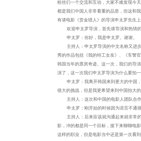
粉丝们一个交流和互动，大家不难发现今天
都是我们中国人非常看重的品质，但这和我
有请电影《赏金猎人》的导演申太罗先生上
欢迎申太罗导演，首先请导演和热情的
申太罗：你好，我是申太罗。谢谢。
主持人：申太罗导演的中文名称又进步了
秀的作品包括《我的特工女友》、《车警官
韩国当年的票房奇迹。这一次，我们的导演
演了，这一次我们申太罗导演为什么要拍一
申太罗：我离开韩国来到更大的中国，挑
很大的挑战，但是我更希望来到中国拍大的
主持人：这次和中国的电影人团队合作
申太罗：刚开始的时候因为语言不通很
主持人：后来应该就沟通起来就非常的顺
影，冲的都是同一个目标，接下来聊聊电影
这样的职业，但是电影当中还是第一次看到