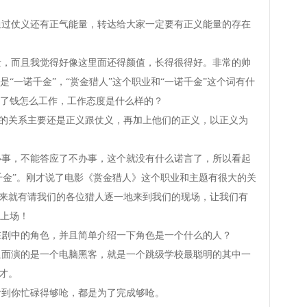
仗义还有正气能量，转达给大家一定要有正义能量的存在
而且我觉得好像这里面还得颜值，长得很得好。非常的帅
“一诺千金”，“赏金猎人”这个职业和“一诺千金”这个词有什
了钱怎么工作，工作态度是什么样的？
的关系主要还是正义跟仗义，再加上他们的正义，以正义为
，不能答应了不办事，这个就没有什么诺言了，所以看起
诺千金”。刚才说了电影《赏金猎人》这个职业和主题有很大的关
下来就有请我们的各位猎人逐一地来到我们的现场，让我们有
上场！
中的角色，并且简单介绍一下角色是一个什么的人？
演的是一个电脑黑客，就是一个跳级学校最聪明的其中一
天才。
到你忙碌得够呛，都是为了完成够呛。