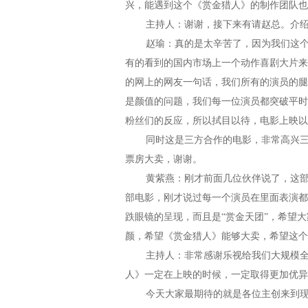
兴，能遇到这个《赏金猎人》的制作团队也
主持人：谢谢，接下来有请赵总。介绍
赵瑜：真的是太辛苦了，因为我们这个电
有的看到的国内市场上一个动作喜剧大片来
的网上的网友一句话，我们所有的演员的腿
是颜值的问题，我们每一位演员都突破平时
粉丝们的反应，所以拭目以待，电影上映以
同时这是三方合作的电影，非常高兴三方
票房大卖，谢谢。
黄紫燕：刚才前面几位伙伴说了，这部电
部电影，刚才说过每一个演员在里面表演都
跌眼镜的呈现，而且是“赏金天团”，希望
颜，希望《赏金猎人》能够大卖，希望这个
主持人：非常感谢乐视给我们大规模全资
人》一定在上映的时候，一定取得更加优异
今天大家最期待的就是各位主创来到现场