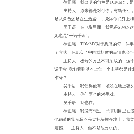
徐正曦：我出演的角色是TOMMY，是“
主持人：原来都是对付你，有钱任性，既
是从角色还是在生活当中，觉得你们身上和
吴千语：在电影里面，我觉得SWAN这
她也是“一诺千金”。
徐正曦：TOMMY对于想做的每一件事情
了方式，在现实当中的我想做的事情也会“
主持人：极端的方法不可采取的，这个是
诺千金”我们看到基本上每一个主演都是付
准备？
吴千语：我记得他有一场戏在地上磕头
主持人：你们两个的对手戏。
吴千语：我也在。
徐正曦：我没有想过，导演剧目里面没有
他崩溃的状况是不是要把头撞在地上，我突
震撼。 主持人：砸不是他要求的。