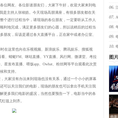
各位网友、各位影迷朋友们，大家下午好，欢迎大家来到电
06.
爆！
，我是主持人张竣皓。今天现场高朋满座，有很多朋友都在关
07.
爆！
整个进行过程当中，请现场的各位朋友，一定要听从工作人
08.
还有
顺利地完成，满足更多朋友们的心愿，所以说稍后的过程当
多朋友，应该是通过各大直播平台，正在家中或者办公室、
09.
绝版
10.
择心
在这里也向在乐视视频、新浪娱乐、腾讯娱乐、搜狐视
图
看看、蜻蜓FM、咪咕直播、YY直播、风行网、微课堂、考拉
星发布直播、喂饭app、Owhat、粉丝网等平台观看此次赏
候和支持。
大家没有办法来到现场也没有关系，通过一个小小的屏幕
还可以关注我们的电影，现场的朋友也可以拿出手机关注我
年度
解更多我们电影的盛况，当然也要预告一下，电影当中的各
蜜的
式红毯上到齐。
电影