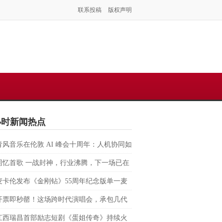
联系投稿
版权声明
小时新闻热点
青风音乐在伦敦 AI 峰会十周年：人机协同如
塑虚拟音乐 IP 全球化路径？
同忆首歌 一战封神，行业沸腾，下一场已在
麦卡伦发布《金刚钻》55周年纪念版单一麦
格兰威士忌 致敬007银幕传奇，续写匠心与
开票即秒罄！这场跨时代演唱会，承包几代
的交融
回忆
江西瑞昌首部励志短剧《蛋姐传奇》持续火