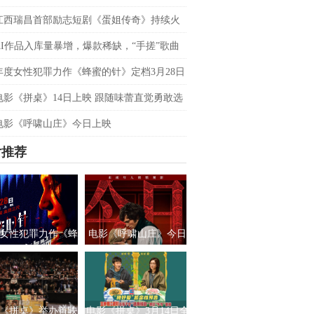
双平台数据刷新纪录，见证本土力量
江西瑞昌首部励志短剧《蛋姐传奇》持续火
双平台数据刷新纪录，见证本土力量
AI作品入库量暴增，爆款稀缺，“手搓”歌曲
优势吗？青风音乐 SXSW 圆桌实录
年度女性犯罪力作《蜂蜜的针》定档3月28日
影后阵容癫
电影《拼桌》14日上映 跟随味蕾直觉勇敢选
之所向
电影《呼啸山庄》今日上映
片推荐
女性犯罪力作《蜂
电影《呼啸山庄》今日
针》定档3月28日
上映
绝版影后阵容癫
《拼桌》举办首映
电影《拼桌》3月14日全