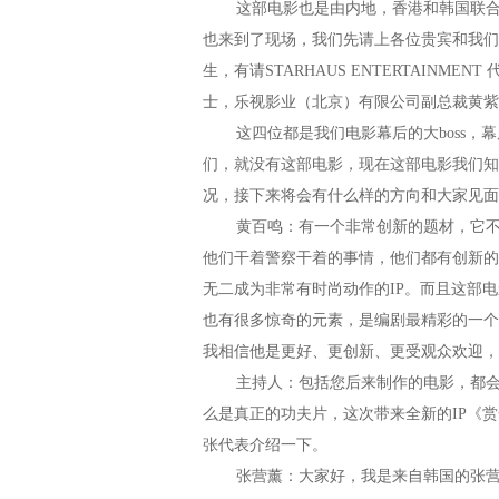
这部电影也是由内地，香港和韩国联合出
也来到了现场，我们先请上各位贵宾和我们
生，有请STARHAUS ENTERTAINM
士，乐视影业（北京）有限公司副总裁黄紫
这四位都是我们电影幕后的大boss，幕
们，就没有这部电影，现在这部电影我们知
况，接下来将会有什么样的方向和大家见面
黄百鸣：有一个非常创新的题材，它不是
他们干着警察干着的事情，他们都有创新的
无二成为非常有时尚动作的IP。而且这部
也有很多惊奇的元素，是编剧最精彩的一个
我相信他是更好、更创新、更受观众欢迎，
主持人：包括您后来制作的电影，都会给
么是真正的功夫片，这次带来全新的IP《
张代表介绍一下。
张营薰：大家好，我是来自韩国的张营薰