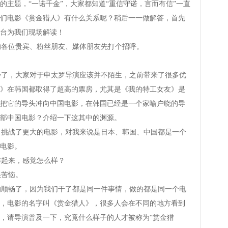
的主题，“一诺千金”，大家都知道“重信守诺，言而有信”一直
们电影《赏金猎人》有什么关系呢？稍后一一做解答，首先
台为我们现场解读！
各位贵宾、粉丝朋友、媒体朋友先打个招呼。
，大家对于申太罗导演应该并不陌生，之前带来了很多优
》在韩国都取得了超高的票房，尤其是《我的特工女友》是
把它的导头冲向中国电影，在韩国已经是一个家喻户晓的导
部中国电影？介绍一下这其中的渊源。
战了更大的电影，对我来说是日本、韩国、中国都是一个
电影。
起来，感觉怎么样？
苦恼。
畅了，因为我们干了都是同一件事情，做的都是同一个电
，电影的名字叫《赏金猎人》，很多人会在不同的地方看到
，请导演普及一下，究竟什么样子的人才被称为“赏金猎