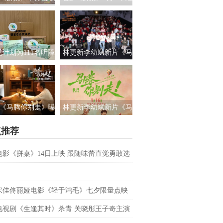
路演 白色情人节相
国上映 饭张力拉满独属
约搭子稳稳幸福
于老吃家的烟火浪漫
见计划为111名听障
林更新李幼斌新片《马
童送上新年声音礼
腾你别走》首映礼 笑泪
让每一次表达都有
齐飞获全龄段共鸣好评
回响
《马腾你别走》曝
林更新李幼斌新片《马
祝你牛”版预告 林更
腾你别走》定档1月16日
点推荐
李幼斌组团勇闯人
生“新地图”
电影《拼桌》14日上映 跟随味蕾直觉勇敢选
之所向
宋佳佟丽娅电影《轻于鸿毛》七夕限量点映
电视剧《生逢其时》杀青 关晓彤王子奇主演