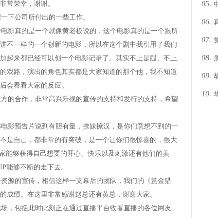
05.
非常荣幸，谢谢。
一下公司所付出的一些工作。
06.
海i
影真的是一个就像黄老板说的，这个电影真的是一个跟所
07.
sty
讲不一样的一个创新的电影，所以在这个剧中我引用了我们
08.
加起来都已经可以创一个电影记录了。其实不止是腿、不止
办“
的戏路，演出的角色其实都是大家知道的那个他，我不知道
09.
后会看看大家的反应。
10.
预告
的合作，非常高兴乐视的宣传的支持和发行的支持，希望
国际
影预告片说到有胆有量，撩妹撩汉，是你们意想不到的一
不是自己，都非常的有突破，是一个让你们很惊喜的，很大
大家能够获得自己想要的开心、快乐以及刺激还有他们的美
IP能够不断的走下去。
源的宣传，相信这样一支幕后的团队，我们的《赏金猎
的成绩。在这里非常感谢赵总还有黄总，谢谢大家。
，包括此时此刻正在通过直播平台收看直播的各位网友、