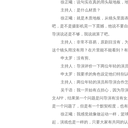
徐正曦：说句实在真的用头敲地板，地
主持人：是什么材质？
徐正曦：就是木质地板，从镜头里面表现
吧，是不是摄影机晃一下震撼，他说不要自
导演说还是不够，我说就算了吧。
主持人：非常不容易，原剧目没有，为了
这个镜头用没有用？在片里能不能看到？有
申太罗：没有剪。
主持人：导演评价一下两位年轻的演员
申太罗：我要求的角色设定他们特别认真
主持人：两位年轻的演员和导演合作怎
吴千语：我一开始有点担心，因为导演是
文APP，结果第一个问题是问导演有没有
是一个问题了，但是有一个默契程度，也有
徐正曦：我感觉就像做运动一样，篮球、
起，演戏也是一样的，只要大家有共同的认