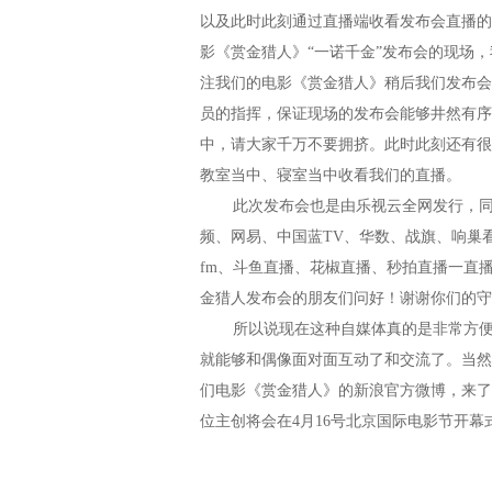
以及此时此刻通过直播端收看发布会直播的
影《赏金猎人》“一诺千金”发布会的现场
注我们的电影《赏金猎人》稍后我们发布会
员的指挥，保证现场的发布会能够井然有序
中，请大家千万不要拥挤。此时此刻还有很
教室当中、寝室当中收看我们的直播。
此次发布会也是由乐视云全网发行，同时
频、网易、中国蓝TV、华数、战旗、响巢
fm、斗鱼直播、花椒直播、秒拍直播一直播、
金猎人发布会的朋友们问好！谢谢你们的守
所以说现在这种自媒体真的是非常方便，
就能够和偶像面对面互动了和交流了。当然
们电影《赏金猎人》的新浪官方微博，来了
位主创将会在4月16号北京国际电影节开幕