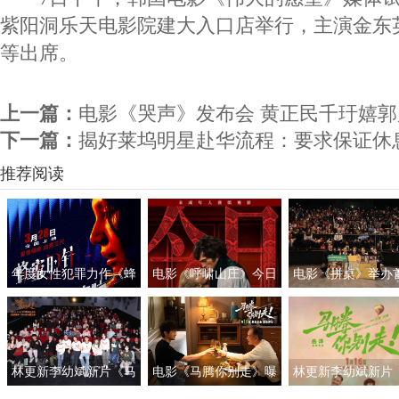
紫阳洞乐天电影院建大入口店举行，主演金东
等出席。
上一篇：
电影《哭声》发布会 黄正民千玗嬉
下一篇：
揭好莱坞明星赴华流程：要求保证休
推荐阅读
年度女性犯罪力作《蜂
电影《呼啸山庄》今日
电影《拼桌》举办
蜜的针》定档3月28日
上映
礼及路演 白色情人
绝版影后阵容癫
约搭子稳稳幸福
林更新李幼斌新片《马
电影《马腾你别走》曝
林更新李幼斌新片
腾你别走》首映礼 笑泪
光“祝你牛”版预告 林更
腾你别走》定档1月1