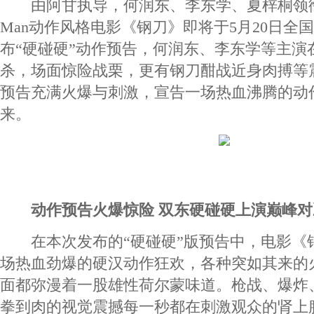
由阿甘执导，何润东、李东学、夏梓桐领
Man动作风格电影《钢刀》即将于5月20日全
布“硬碰硬”动作预告，何润东、李东学等主演
杀，场面惊险战栗，更有钢刀酣战近身肉搏等震
预告充满火爆与刺激，宣告一场热血沸腾的动
来。
动作预告火爆惊险 双东硬碰硬上演巅峰对
在本次发布的“硬碰硬”版预告中，电影《
场热血劲爆的硬汉动作狂欢，各种突如其来的
面都弥漫着一股雄性荷尔蒙味道。枪战、爆炸
拳到肉的视觉震撼每一秒都在刺激观众的肾上