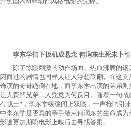
开创国内Man动作风格电影的先锋。
李东学扣下扳机成悬念 何润东生死未卜引
除了惊险刺激的动作场面、热血沸腾的钢
闪而过的剧情也同样人让人浮想联翩。在这支
饰演的哥哥跪倒在地，而李东学出演的弟弟则
让人费解兄弟二人究竟为何反目。随着一句“
有战士”，李东学缓缓闭上双眼，一声枪响引
中李东学是否真的亲手结束何润东的生命成为
影迷更加期盼电影上映后去寻找答案。