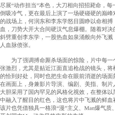
尽展“动作担当”本色，大刀相向招招毙命，每
倒吸冷气，更在最后上演了一场硬碰硬的巅峰
的战场上，何润东和李东学怒目圆睁以命相搏
血，刀势大开大合间硬汉气息爆棚。随着对决
斜劈重创李东学，一股热血如泉涌般向外飞溅
人血脉偾张。
为了强调搏命厮杀场面的惊险，片中每一
张激烈，尤其是贴近江面直追枪战的镜头，将
的恰到好处，同时也把生命在眼前消逝的场面
在画面上，身兼影片导演、编剧、美指、制片
大胆采用了国内罕见的风格化视效，在整体以
中融入了醒目的红色，这也将片中飞溅的鲜血
该片也凭借独具一格浪“漫”主义、Man爆气质