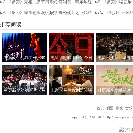
07.
08.
《钢刀》亮相北影节闭幕式 何润东、李东学红
《钢刀》曝音乐
态”硬汉
血硬汉
09.
010.
《钢刀》曝血色浪漫版海报 揭秘乱世之下残酷
《钢刀》开风格
毯牵手“秀恩爱”
俊全盘操刀
与温柔
推荐阅读
述导演初衷
年度女性犯罪力作《蜂
电影《呼啸山庄》今日
电影《拼桌》举办
蜜的针》定档3月28日
上映
礼及路演 白色情人
绝版影后阵容癫
约搭子稳稳幸福
林更新李幼斌新片《马
电影《马腾你别走》曝
林更新李幼斌新片
腾你别走》首映礼 笑泪
光“祝你牛”版预告 林更
腾你别走》定档1月1
齐飞获全龄段共鸣好评
新李幼斌组团勇闯人
首页
|
明星
|
影视
|
音乐
生“新地图”
Copyright @ 2010-2014
http://www.jdwent
冀公网