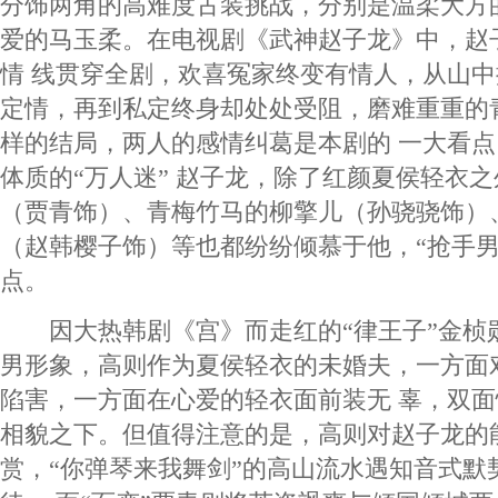
分饰两角的高难度古装挑战，分别是温柔大方
爱的马玉柔。在电视剧《武神赵子龙》中，赵
情 线贯穿全剧，欢喜冤家终变有情人，从山
定情，再到私定终身却处处受阻，磨难重重的
样的结局，两人的感情纠葛是本剧的 一大看
体质的“万人迷” 赵子龙，除了红颜夏侯轻衣之
（贾青饰）、青梅竹马的柳擎儿（孙骁骁饰）
（赵韩樱子饰）等也都纷纷倾慕于他，“抢手男
点。
因大热韩剧《宫》而走红的“律王子”金桢
男形象，高则作为夏侯轻衣的未婚夫，一方面
陷害，一方面在心爱的轻衣面前装无 辜，双
相貌之下。但值得注意的是，高则对赵子龙的
赏，“你弹琴来我舞剑”的高山流水遇知音式默