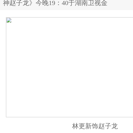
神赵子龙》今晚19：40于湖南卫视金
林更新饰赵子龙