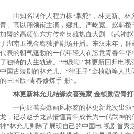
由知名制作人程力栋“掌舵”，林更新、林
青、高以翔领衔主演，娜扎、严屹宽、赵韩樱
加盟的高颜值东方传奇英雄热血大剧 《武神赵子
于湖南卫视金鹰独播剧场开播。东汉末年，群
代表的朝气蓬勃的一代年轻人在恣意青春年华
了独特的人生轨迹。“电影咖”林更新回归电视
中国古装剧的林允儿、“律王子”金桢勋等人共
的三国版“青春修炼手 册”。
林更新林允儿结缘欢喜冤家 金桢勋贾青打
一向贴着卖蠢画风标签的林更新此次出演“
龙，记录赵子龙从懵懂青年成长为一代武神的
神”林允儿则除了展现自己的中国电 视剧首秀