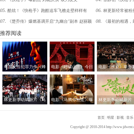
路囧途
05.
06.
酷炫！《快枪手》跑酷追车飞檐走壁样样有
林更新经常被粉丝
07.
08.
《楚乔传》爆燃基调开启“九幽台”副本 赵丽颖
《最初的相遇，
林更新虐心“决裂”众人命运大逆转
推荐阅读
层悬念待揭晓
年度女性犯罪力作《蜂
电影《呼啸山庄》今日
电影《拼桌》举办
蜜的针》定档3月28日
上映
礼及路演 白色情人
绝版影后阵容癫
约搭子稳稳幸福
林更新李幼斌新片《马
电影《马腾你别走》曝
林更新李幼斌新片
腾你别走》首映礼 笑泪
光“祝你牛”版预告 林更
腾你别走》定档1月1
齐飞获全龄段共鸣好评
新李幼斌组团勇闯人
首页
|
明星
|
影视
|
音乐
生“新地图”
Copyright @ 2010-2014
http://www.jdwent