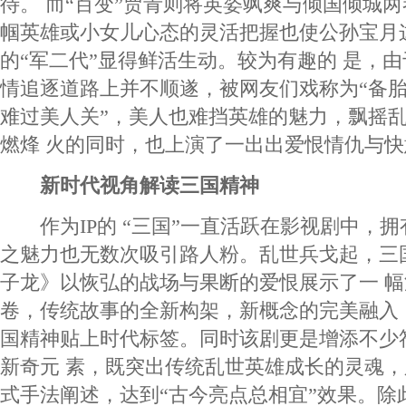
待。 而“百变”贾青则将英姿飒爽与倾国倾城
帼英雄或小女儿心态的灵活把握也使公孙宝月
的“军二代”显得鲜活生动。较为有趣的 是，
情追逐道路上并不顺遂，被网友们戏称为“备胎
难过美人关”，美人也难挡英雄的魅力，飘摇
燃烽 火的同时，也上演了一出出爱恨情仇与
新时代视角解读三国精神
作为IP的 “三国”一直活跃在影视剧中，拥
之魅力也无数次吸引路人粉。乱世兵戈起，三
子龙》以恢弘的战场与果断的爱恨展示了一 
卷，传统故事的全新构架，新概念的完美融入，
国精神贴上时代标签。同时该剧更是增添不少
新奇元 素，既突出传统乱世英雄成长的灵魂
式手法阐述，达到“古今亮点总相宜”效果。除