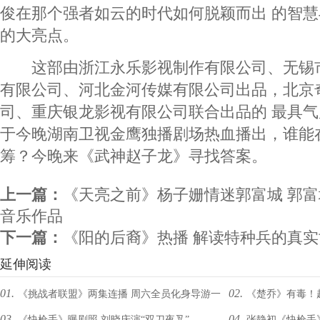
俊在那个强者如云的时代如何脱颖而出 的智
的大亮点。
这部由浙江永乐影视制作有限公司、无锡
有限公司、河北金河传媒有限公司出品，北京
司、重庆银龙影视有限公司联合出品的 最具
于今晚湖南卫视金鹰独播剧场热血播出，谁能
筹？今晚来《武神赵子龙》寻找答案。
上一篇：
《天亮之前》杨子姗情迷郭富城 郭富
音乐作品
下一篇：
《阳的后裔》热播 解读特种兵的真实
延伸阅读
01.
02.
《挑战者联盟》两集连播 周六全员化身导游一
《楚乔》有毒！
03.
04.
《快枪手》曝剧照 刘晓庆演“双刀夜叉”
张静初《快枪手