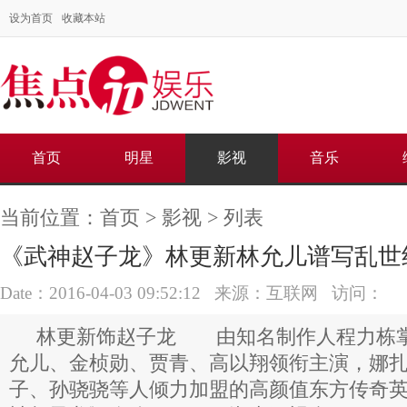
设为首页
收藏本站
首页
明星
影视
音乐
当前位置：
首页
>
影视
> 列表
《武神赵子龙》林更新林允儿谱写乱世
Date：2016-04-03 09:52:12 来源：互联网 访问：
林更新饰赵子龙 由知名制作人程力栋
允儿、金桢勋、贾青、高以翔领衔主演，娜
子、孙骁骁等人倾力加盟的高颜值东方传奇英