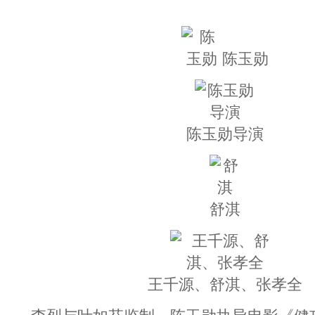
陈玉勋
陈玉勋导演
舒淇
王千源、舒淇、张孝全