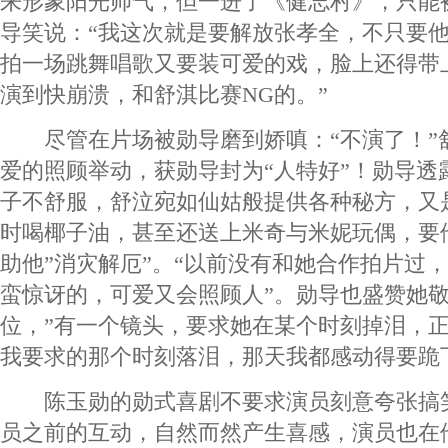
来形象阳光帅气，但一进了《健忘村》，只能被
导笑说：“我这次就是要解放张孝全，不只要
拍一场跳舞唱歌又要装可爱的戏，脸上还得带
演到快崩溃，和舒淇比赛NG的。”
尽管在片场被勋导磨到娇嗔：“不演了！”
爱的照顾举动，获勋导封为“人特好”！勋导透
子不舒服，舒泣宛如仙姑般提供各种秘方，又
时喝椰子油，甚至还送上米奇与米妮玩偶，要
助他”消灾解厄”。“以前没有和她合作拍片过
蛮惊讶的，可爱又会照顾人”。勋导也盛赞她
位，”有一个镜头，要求她在某个时刻掉泪，
我要求的那个时刻落泪，那天我都感动得要跪
陈玉勋的勋式喜剧不要求演员刻意夸张搞
员之前的互动，自然而然产生喜感，演员也在