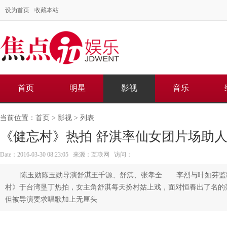
设为首页
收藏本站
首页
明星
影视
音乐
当前位置：
首页
>
影视
> 列表
《健忘村》热拍 舒淇率仙女团片场助
Date：2016-03-30 08:23:05 来源：互联网 访问：
陈玉勋陈玉勋导演舒淇王千源、舒淇、张孝全 李烈与叶如芬监
村》于台湾垦丁热拍，女主角舒淇每天扮村姑上戏，面对恒春出了名的
但被导演要求唱歌加上无厘头