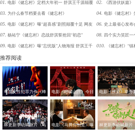
01.
02.
电影《健忘村》定档大年初一 舒淇王千源颠覆
《西游伏妖篇》
03.
04.
为什么春节档要去看《健忘村》
电影《健忘村》先
出演奇幻开年
立挽救影坛颓势 20
05.
06.
电影《健忘村》曝“超喜感”剧照颠覆十足 网友
史上最省心发布
比《捉妖记》引网友
07.
08.
杨祐宁《健忘村》恋战舒淇誓抢回“初恋”
四个实力笑匠一
评论神似“奇幻版《让子弹飞》”
孝全杨祐宁集体失忆
09.
010.
电影《健忘村》曝“忘忧版”人物海报 舒淇王千
《健忘村》“镇
惊喜连连笑嗨全场
源张孝全火花四溅笑忘烦恼
推荐阅读
变“神秘道士”乘轿出
年度女性犯罪力作《蜂
电影《呼啸山庄》今日
电影《拼桌》举办
蜜的针》定档3月28日
上映
礼及路演 白色情人
绝版影后阵容癫
约搭子稳稳幸福
林更新李幼斌新片《马
电影《马腾你别走》曝
林更新李幼斌新片
腾你别走》首映礼 笑泪
光“祝你牛”版预告 林更
腾你别走》定档1月1