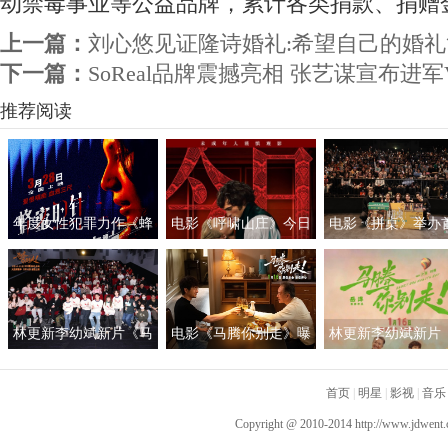
动禁毒事业等公益品牌，累计各类捐款、捐赠
上一篇：
刘心悠见证隆诗婚礼:希望自己的婚礼
下一篇：
SoReal品牌震撼亮相 张艺谋宣布进军
推荐阅读
年度女性犯罪力作《蜂
电影《呼啸山庄》今日
电影《拼桌》举办
蜜的针》定档3月28日
上映
礼及路演 白色情人
绝版影后阵容癫
约搭子稳稳幸福
林更新李幼斌新片《马
电影《马腾你别走》曝
林更新李幼斌新片
腾你别走》首映礼 笑泪
光“祝你牛”版预告 林更
腾你别走》定档1月1
齐飞获全龄段共鸣好评
新李幼斌组团勇闯人
首页
|
明星
|
影视
|
音乐
生“新地图”
Copyright @ 2010-2014
http://www.jdwent