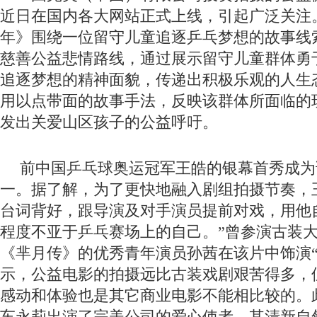
近日在国内各大网站正式上线，引起广泛关注
年》围绕一位留守儿童追逐乒乓梦想的故事线
慈善公益悲情路线，通过展示留守儿童群体勇
追逐梦想的精神面貌，传递出积极乐观的人生
用以点带面的故事手法，反映该群体所面临的
发出关爱山区孩子的公益呼吁。
前中国乒乓球奥运冠军王皓的银幕首秀成为
一。据了解，为了更快地融入剧组拍摄节奏，
台词背好，跟导演及对手演员提前对戏，用他
程度不亚于乒乓赛场上的自己。”曾参演古装
《芈月传》的优秀青年演员孙茜在该片中饰演“
示，公益电影的拍摄远比古装戏剧艰苦得多，
感动和体验也是其它商业电影不能相比较的。
车永莉出演了完美公司的爱心使者，其清新自