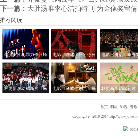
下一篇：
大肚汤唯李心洁拍特刊 为金像奖留倩
推荐阅读
年度女性犯罪力作《蜂
电影《呼啸山庄》今日
电影《拼桌》举办
蜜的针》定档3月28日
上映
礼及路演 白色情人
绝版影后阵容癫
约搭子稳稳幸福
林更新李幼斌新片《马
电影《马腾你别走》曝
林更新李幼斌新片
腾你别走》首映礼 笑泪
光“祝你牛”版预告 林更
腾你别走》定档1月1
齐飞获全龄段共鸣好评
新李幼斌组团勇闯人
首页
|
明星
|
影视
|
音乐
生“新地图”
Copyright @ 2010-2014
http://www.jdwent
冀公网