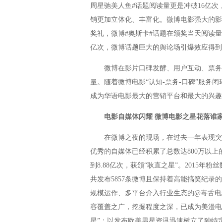
周星驰美人鱼#话题阅读量更是冲破16亿
销更加立体化、丰富化。微博电影强大的影
奖礼，微博#奥斯卡#话题在颁奖当天阅读量新
亿次，微博话题巨大的舆论场引爆效应得到
微博在影片口碑发酵、用户互动、票务预
量。随着微博电影“认知-票务-口碑”服务
成为华语电影最大的营销平台和最大的兴趣
电影自媒体闪耀 微博电影之星花落谁
在微博之夜的现场，在过去一年表现突出
优秀的自媒体已经积累了总数达800万以
到8.88亿次，获颁“耿直之星”。2015年
共发布5857条微博且保持着高能搞笑纪录的电
规模运作、多平台介入行业生态的@毒舌电
容覆盖之广，挖掘程度之深，已成为美漫电
星”；以发布欧美男星资讯迅速树立了独特