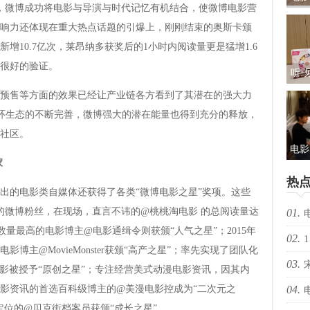
次，微博成功将电影与导演与时代记忆有机结合，使微博电影营
礼及
响力还体现在重大热点话题的引爆上，刚刚结束的奥斯卡颁
增10.7亿次，莱昂纳多获奖后的1小时内阅读量更是猛增1.6
很好的验证。
听·
儿
售等方面的效果已经让产业链各方看到了其潜在的强大力
闭环生态的不断完善，微博强大的潜在能量也得到充分的释放，
包：
社区。
电影
家
光“
热
新
的电影类自媒体还获得了各类“微博电影之星”奖项。这些
上的微博粉丝，在现场，直言不讳的@桃桃淘电影 的总阅读量达
01.
粉丝数量最高的电影博主@电影通缉令则获颁“人气之星”；2015年
02.
择心
1
影博主@MovieMonster获颁“高产之星”；率先实现了团队化
03.
影被授予“原创之星”；专注经营美式动漫电影资讯，因其内
影资讯的首选百科级博主的@美漫电影控成为“二次元之
04.
定位的@贝克街档案员获颁“成长之星”。