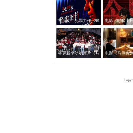
年度女性犯罪力作《蜂
电影《呼啸山
蜜的针》定档3月28日
上映
绝版影后阵容癫
林更新李幼斌新片《马
电影《马腾你
腾你别走》首映礼 笑泪
光“祝你牛”版预
齐飞获全龄段共鸣好评
新李幼斌组团
生“新地图
Copyr