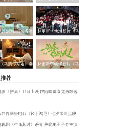
路演 白色情人节相
国上映 饭张力拉满独属
约搭子稳稳幸福
于老吃家的烟火浪漫
见计划为111名听障
林更新李幼斌新片《马
童送上新年声音礼
腾你别走》首映礼 笑泪
让每一次表达都有
齐飞获全龄段共鸣好评
回响
《马腾你别走》曝
林更新李幼斌新片《马
祝你牛”版预告 林更
腾你别走》定档1月16日
点推荐
李幼斌组团勇闯人
生“新地图”
电影《拼桌》14日上映 跟随味蕾直觉勇敢选
之所向
宋佳佟丽娅电影《轻于鸿毛》七夕限量点映
电视剧《生逢其时》杀青 关晓彤王子奇主演