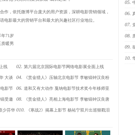
05.
作，依托微博平台庞大的用户资源，深耕电影营销领域，
06.
海i
语电影最大的营销平台和最大的兴趣社区行业地位。
07.
sty
08.
年71岁
办“
玉质暖男
09.
10.
预告
02.
上线
第六届北京国际电影节网络电影展全面上线
国际
04.
华 大谈
《赏金猎人》压轴北京电影节 李敏镐钟汉良粉
06.
席电影节
道和又有大动作 戛纳电影节技术奖今年移师亚
红互动引爆全场
08.
敏镐受邀
《赏金猎人》亮相上海电影节 李敏镐钟汉良唐
洲（中国）
010.
蔡少芬华
《寒战2》揭幕上影节 杨祐宁双片出巡狠戳泪
嫣红毯帅气“开枪”启动路演
点