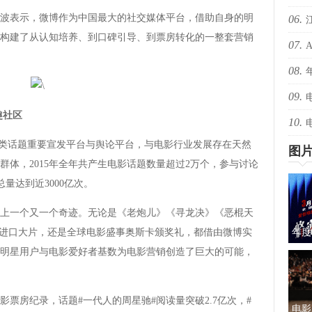
表示，微博作为中国最大的社交媒体平台，借助自身的明
06.
爆！
构建了从认知培养、到口碑引导、到票房转化的一整套营销
07.
爆！
08.
还有
09.
绝版
趣社区
10.
择心
类话题重要宣发平台与舆论平台，与电影行业发展存在天然
图
体，2015年全年共产生电影话题数量超过2万个，参与讨论
总量达到近3000亿次。
一个又一个奇迹。无论是《老炮儿》《寻龙决》《恶棍天
等进口大片，还是全球电影盛事奥斯卡颁奖礼，都借由微博实
年度
明星用户与电影爱好者基数为电影营销创造了巨大的可能，
蜜的
房纪录，话题#一代人的周星驰#阅读量突破2.7亿次，#
电影