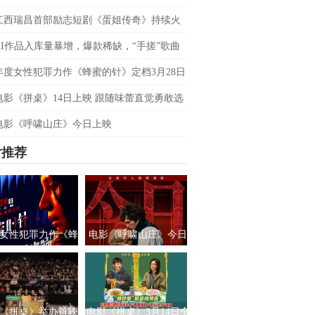
双平台数据刷新纪录，见证本土力量
江西瑞昌首部励志短剧《蛋姐传奇》持续火
双平台数据刷新纪录，见证本土力量
AI作品入库量暴增，爆款稀缺，“手搓”歌曲
优势吗？青风音乐 SXSW 圆桌实录
年度女性犯罪力作《蜂蜜的针》定档3月28日
影后阵容癫
电影《拼桌》14日上映 跟随味蕾直觉勇敢选
之所向
电影《呼啸山庄》今日上映
片推荐
女性犯罪力作《蜂
电影《呼啸山庄》今日
针》定档3月28日
上映
绝版影后阵容癫
《拼桌》举办首映
电影《拼桌》3月14日全