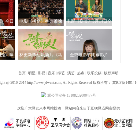
庄》今日
电影《拼桌》举办首映
电影《拼桌》3月14日全
礼及路演 白色情人节相
国上映 饭张力拉满独属
约搭子稳稳幸福
于老吃家的烟火浪漫
别走》曝
林更新李幼斌新片《马
金鸡电影节闭幕影片
告 林更
腾你别走》定档1月16日
《马腾你别走》首次放
勇闯人
首页
|
明星
|
影视
|
音乐
|
综艺
|
演艺
映 好评如潮笑泪齐飞
|
热点
|
联系投稿
|
版权声明
”
2025见
ight @ 2010-2014
http://www.jdwent.com
, All Rights Reserved 版权所有：
冀ICP备140141
冀公网安备 13108202000477号
欢迎广大网友来本网站投稿，网站内容来自于互联网或网友提供