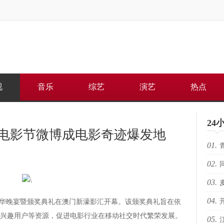
视
音乐
综艺
演艺
热点
24
电影节微博成电影奇迹爆发地
01.
02.
何重
03.
路上
04.
芽苏
华晚宴暨颁奖典礼在澳门新濠影汇开幕。该颁奖典礼旨在依
兴趣用户等资源，促进电影行业在移动社交时代繁荣发展。
05.
电影
人的