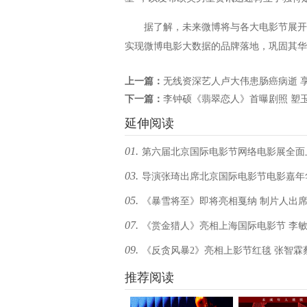
据了解，未来微博将与各大电影节展开合
实现微博电影大数据的品牌落地，巩固其华
上一篇：
无线资深艺人卢大伟患肠癌病逝 享
下一篇：
李钟硕《翡翠恋人》首曝剧照 塑
延伸阅读
01.
第六届北京国际电影节网络电影展全面
03.
导演张琦出席北京国际电影节电影嘉年
05.
《暴雪将至》即将亮相戛纳 制片人出
电影运作创新
07.
《赏金猎人》亮相上海国际电影节 李
发布会
09.
《反贪风暴2》亮相上影节红毯 张智霖
出席红毯
丽登场魅力十足
推荐阅读