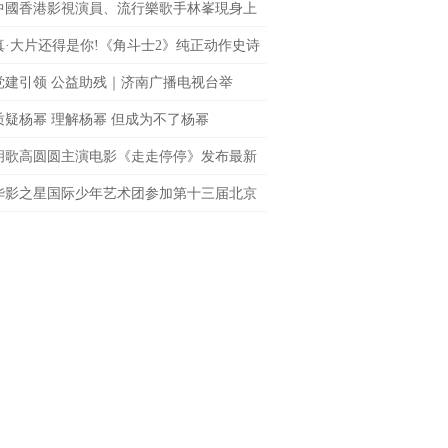
中國香港影視演員、流行樂歌手林峯現身上
fc商場 點亮「繽紛歐普藝術樂園」開幕儀式
真·大片还得是你!《角斗士2》纯正动作史诗
le席卷大银幕
党建引领 公益助残｜济南广播电视台举
聚光”公益观影活动
质疑杨幂 理解杨幂 但成为不了杨幂
胡歌高圆圆主演电影《走走停停》发布最新
 狂野一家上演劲爆日常
华影之星国际少年艺术团参加第十三届北京
网络电影展，传承电影梦