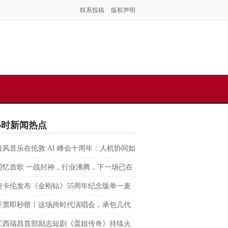
联系投稿
版权声明
小时新闻热点
青风音乐在伦敦 AI 峰会十周年：人机协同如
塑虚拟音乐 IP 全球化路径？
同忆首歌 一战封神，行业沸腾，下一场已在
麦卡伦发布《金刚钻》55周年纪念版单一麦
格兰威士忌 致敬007银幕传奇，续写匠心与
开票即秒罄！这场跨时代演唱会，承包几代
的交融
回忆
江西瑞昌首部励志短剧《蛋姐传奇》持续火