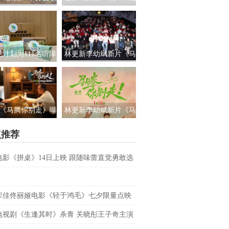
路演 白色情人节相
国上映 饭张力拉满独属
约搭子稳稳幸福
于老吃家的烟火浪漫
见计划为111名听障
林更新李幼斌新片《马
童送上新年声音礼
腾你别走》首映礼 笑泪
让每一次表达都有
齐飞获全龄段共鸣好评
回响
《马腾你别走》曝
林更新李幼斌新片《马
祝你牛”版预告 林更
腾你别走》定档1月16日
点推荐
李幼斌组团勇闯人
生“新地图”
电影《拼桌》14日上映 跟随味蕾直觉勇敢选
之所向
宋佳佟丽娅电影《轻于鸿毛》七夕限量点映
电视剧《生逢其时》杀青 关晓彤王子奇主演