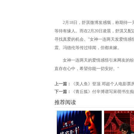
2月18日，舒淇微博发感慨，称期待一
等待有缘人。而在2月20日凌晨，舒淇又配
寻找真爱的机会。”女神一连两天发爱情感
震、冯德伦等传过绯闻，但都未嫁。
女神一连两天的爱情感悟引来网友的纷纷
直存在心中，希望你能一切安好。”
上一篇：
《美人鱼》登顶 邓超个人电影票房
下一篇：
《青丘狐》付辛博谱写呆萌书生痴
推荐阅读