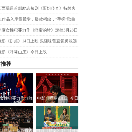
双平台数据刷新纪录，见证本土力量
江西瑞昌首部励志短剧《蛋姐传奇》持续火
双平台数据刷新纪录，见证本土力量
AI作品入库量暴增，爆款稀缺，“手搓”歌曲
优势吗？青风音乐 SXSW 圆桌实录
年度女性犯罪力作《蜂蜜的针》定档3月28日
影后阵容癫
电影《拼桌》14日上映 跟随味蕾直觉勇敢选
之所向
电影《呼啸山庄》今日上映
片推荐
女性犯罪力作《蜂
电影《呼啸山庄》今日
针》定档3月28日
上映
绝版影后阵容癫
《拼桌》举办首映
电影《拼桌》3月14日全