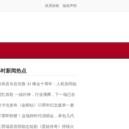
联系投稿
版权声明
小时新闻热点
青风音乐在伦敦 AI 峰会十周年：人机协同如
塑虚拟音乐 IP 全球化路径？
同忆首歌 一战封神，行业沸腾，下一场已在
麦卡伦发布《金刚钻》55周年纪念版单一麦
格兰威士忌 致敬007银幕传奇，续写匠心与
开票即秒罄！这场跨时代演唱会，承包几代
的交融
回忆
江西瑞昌首部励志短剧《蛋姐传奇》持续火