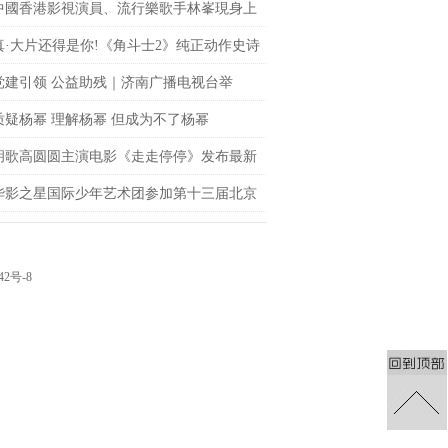
中國香港影視演員、流行樂歌手林峯現身上
fc商場 點亮「繽紛歐普藝術樂園」開幕儀式
真·大片还得是你!《角斗士2》纯正动作史诗
le席卷大银幕
党建引领 公益助残｜济南广播电视台举
聚光”公益观影活动
质疑杨幂 理解杨幂 但成为不了杨幂
胡歌高圆圆主演电影《走走停停》发布最新
 狂野一家上演劲爆日常
华影之星国际少年艺术团参加第十三届北京
网络电影展，传承电影梦
42号-8