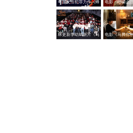
年度女性犯罪力作《蜂
电影《呼啸山
蜜的针》定档3月28日
上映
绝版影后阵容癫
林更新李幼斌新片《马
电影《马腾你
腾你别走》首映礼 笑泪
光“祝你牛”版预
齐飞获全龄段共鸣好评
新李幼斌组团
生“新地图