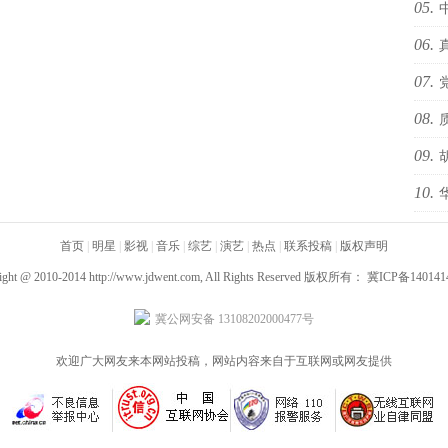
05.
06.
海i
07.
sty
08.
办“
09.
10.
预告
国际
首页
|
明星
|
影视
|
音乐
|
综艺
|
演艺
|
热点
|
联系投稿
|
版权声明
ight @ 2010-2014
http://www.jdwent.com
, All Rights Reserved 版权所有：
冀ICP备140141
冀公网安备 13108202000477号
欢迎广大网友来本网站投稿，网站内容来自于互联网或网友提供