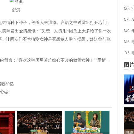
06.
爆！
舒淇
07.
爆！
见钟情种下种子，等着人来灌溉。言语之中透露出打开心门，
08.
还有
以美照发出爱情感慨：“失恋，别流泪~因为上天多给了你一次
悟，让网友们不禁猜测女神是否想嫁人啦？据悉，舒淇曾与张
09.
绝版
10.
择心
留言：“喜欢这种历尽苦难痴心不改的傲骨女神！”“爱情一
图
破80亿
心恋
年度
蜜的
电影