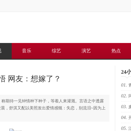
视
音乐
综艺
演艺
热点
24
悟 网友：想嫁了？
01.
02.
何重
，称期待一见钟情种下种子，等着人来灌溉。言语之中透露
03.
路上
凌晨，舒淇又配以美照发出爱情感慨：失恋，别流泪~因为上
04.
芽苏
05.
电影
人的