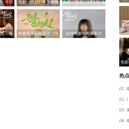
庄》今日
电影《拼桌》举办首映
电影《拼桌》3月14日全
礼及
礼及路演 白色情人节相
国上映 饭张力拉满独属
约搭子稳稳幸福
于老吃家的烟火浪漫
听·
别走》曝
林更新李幼斌新片《马
金鸡电影节闭幕影片
儿
告 林更
腾你别走》定档1月16日
《马腾你别走》首次放
包：
勇闯人
映 好评如潮笑泪齐飞
”
2025见
电影
光“
热
新
01.
02.
择心
1
03.
04.