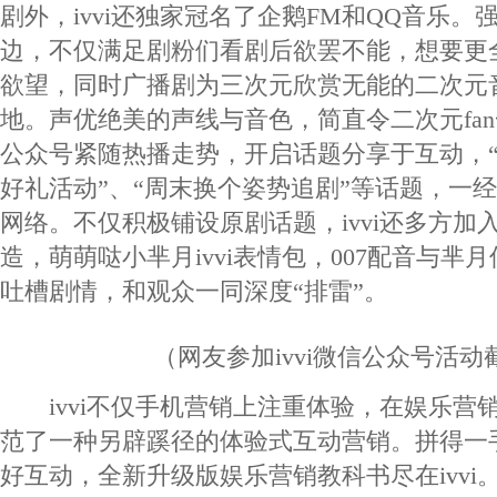
剧外，ivvi还独家冠名了企鹅FM和QQ音乐。
边，不仅满足剧粉们看剧后欲罢不能，想要更
欲望，同时广播剧为三次元欣赏无能的二次元
地。声优绝美的声线与音色，简直令二次元fan一
公众号紧随热播走势，开启话题分享于互动，“看剧
好礼活动”、“周末换个姿势追剧”等话题，一
网络。不仅积极铺设原剧话题，ivvi还多方加
造，萌萌哒小芈月ivvi表情包，007配音与芈
吐槽剧情，和观众一同深度“排雷”。
（网友参加ivvi微信公众号活动
ivvi不仅手机营销上注重体验，在娱乐营
范了一种另辟蹊径的体验式互动营销。拼得一
好互动，全新升级版娱乐营销教科书尽在ivvi