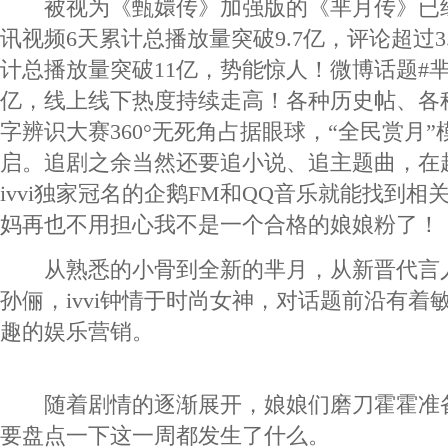
被视为《甄嬛传》加强版的《芈月传》已
讯视频6天累计总播放量突破9.7亿，评论超过3
计总播放量突破11亿，势能惊人！微博话题#芈
亿，线上线下热度持续走高！各种历史帖、各
字辨识大赛360°无死角占据眼球，“全民赏月
启。追剧之余当然还要追小说、追主题曲，在
ivvi独家冠名的企鹅FM和QQ音乐就能找到相关内
妈再也不用担心我不是一个合格的娘娘粉了！
从熟悉的小骨到全新的芈月，从新晋代言
孙俪，ivvi钟情于时尚女神，对话题前沿有着
趣的娱乐营销。
随着剧情的逐渐展开，娘娘们磨刀霍霍准
要盘点一下这一周都发生了什么。