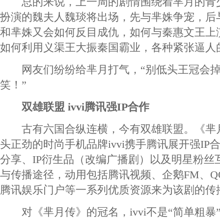
总的来说，上一周的剧情围绕着芈月的青
扮演的魏夫人魏琰将出场，先与芈姝争宠，后
和芈姝又会如何反目成仇，如何与秦惠文王上
如何利用义渠王大振秦国霸业，各种紧张逼人
网友们纷纷给芈月打气，“别低头王冠会掉
笑！”
双雄联盟 ivvi腾讯强IP合作
古有六国合纵连横，今有双雄联盟。《芈
头正劲的时尚手机品牌ivvi携手腾讯展开强I
分享、IP衍生品（改编广播剧）以及明星粉丝
与传播途径，动用包括腾讯视频、企鹅FM、Q
腾讯娱乐门户等一系列优质资源来为该剧的传
对《芈月传》的冠名，ivvi不是“简单粗暴