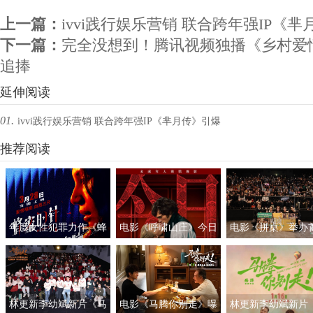
上一篇：
ivvi践行娱乐营销 联合跨年强IP《
下一篇：
完全没想到！腾讯视频独播《乡村爱
追捧
延伸阅读
01.
ivvi践行娱乐营销 联合跨年强IP《芈月传》引爆
社交网络
推荐阅读
年度女性犯罪力作《蜂
电影《呼啸山庄》今日
电影《拼桌》举办
蜜的针》定档3月28日
上映
礼及路演 白色情人
绝版影后阵容癫
约搭子稳稳幸福
林更新李幼斌新片《马
电影《马腾你别走》曝
林更新李幼斌新片