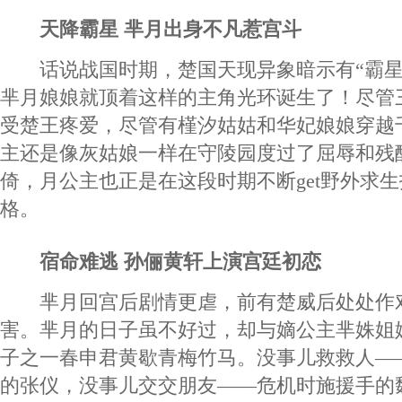
天降霸星 芈月出身不凡惹宫斗
话说战国时期，楚国天现异象暗示有“霸星
芈月娘娘就顶着这样的主角光环诞生了！尽管
受楚王疼爱，尽管有槿汐姑姑和华妃娘娘穿越
主还是像灰姑娘一样在守陵园度过了屈辱和残
倚，月公主也正是在这段时期不断get野外求
格。
宿命难逃 孙俪黄轩上演宫廷初恋
芈月回宫后剧情更虐，前有楚威后处处作
害。芈月的日子虽不好过，却与嫡公主芈姝姐
子之一春申君黄歇青梅竹马。没事儿救救人—
的张仪，没事儿交交朋友——危机时施援手的