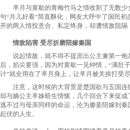
芈月与黄歇的青梅竹马之情收割了无数少女心
句“月儿好看”简直酥化，网友大呼中了国民初
开的两人情投意合、私定终身，却遭情敌阻隔
情敌陷害 受尽折磨陪嫁秦国
说起情敌，就不得不提庶出公主兼第一炮
后，掐尖要强，因为对黄歇一见钟情，“满肚
计”就全用在了芈月身上，让芈月被关挨打受
注意，这时候的大背景是楚国欲与五国连
却与嫡公主芈姝暗生情愫，几个回合下来促成
逃不过与母亲同样的命运，沦为媵妾陪嫁到秦
起伏的人生。