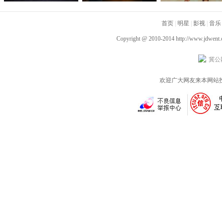
腾你别走》首映礼 笑泪
光“祝你牛”版预告 林更
腾你别走》定档1月1
齐飞获全龄段共鸣好评
新李幼斌组团勇闯人
首页
|
明星
|
影视
|
音乐
生“新地图”
Copyright @ 2010-2014
http://www.jdwent
冀公网
欢迎广大网友来本网站