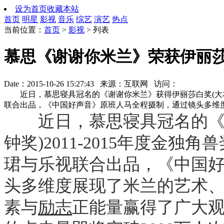
设为首页
收藏本站
首页
明星
影视
音乐
综艺
演艺
热点
当前位置：
首页
>
影视
> 列表
慕思《谢谢你米兰》荣获伊丽
Date：2015-10-26 15:27:43 来源：互联网 访问：
近日，慕思寝具冠名的《谢谢你米兰》获得伊丽莎白奖(大本钟奖
联合出品，《中国好声音》原班人马全程摄制，通过镜头多维
近日，慕思寝具冠名的《谢
钟奖)2011-2015年度金
珺与乐视联合出品，《中国
头多维度展现了米兰的艺术
素与
励志
正能量赢得了广大