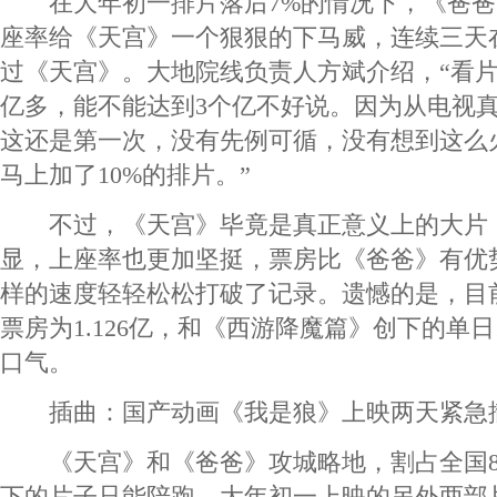
在大年初一排片落后7%的情况下，《爸爸
座率给《天宫》一个狠狠的下马威，连续三天
过《天宫》。大地院线负责人方斌介绍，“看片
亿多，能不能达到3个亿不好说。因为从电视
这还是第一次，没有先例可循，没有想到这么
马上加了10%的排片。”
不过，《天宫》毕竟是真正意义上的大片，
显，上座率也更加坚挺，票房比《爸爸》有优
样的速度轻轻松松打破了记录。遗憾的是，目
票房为1.126亿，和《西游降魔篇》创下的单日
口气。
插曲：国产动画《我是狼》上映两天紧急
《天宫》和《爸爸》攻城略地，割占全国8
下的片子只能陪跑。大年初一上映的另外两部