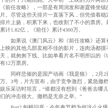
《前任攻略》，一部是有周润发和谢霆锋坐镇
片。尽管这些天排片一直落下风，但凭借着稳
排片上扬，积累下来，也收割了不小的票房。
累计1.82亿，《前任》累计4300万。
如果说《澳门风云》和《前任攻略》还算
上映的其他几部卖相不佳的影片，连肉汤都摸
天，就匆匆下线。比如单看片名不明所以的《
有12万票房。
同样悲催的是国产动画《我是狼》，2月2日
万。3号，片方宣布，由于竞争激烈，紧急撤
娱乐采访时坦言，“谁都没有想到《爸爸去哪
们的冲击很大。撤档是无奈之举。”
Part2 刨根问底：今年春节档为何这么火