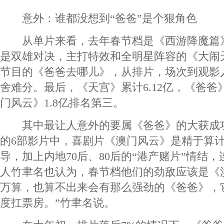
意外：谁都没想到“爸爸”是个狠角色
从单片来看，去年春节档是《西游降魔篇
是双雄对决，主打特效和全明星阵容的《大闹
节目的《爸爸去哪儿》，从排片，场次到观影
舍难分。最后，《天宫》累计6.12亿，《爸爸》
门风云》1.8亿排名第三。
其中最让人意外的要属《爸爸》的大获成
的6部影片中，喜剧片《澳门风云》是精于算
导，加上内地70后、80后的“港产赌片”情结
人竹聿名也认为，春节档他们的劲敌应该是《
万算，也算不出来会有那么强劲的《爸爸》，
度扛票房。”竹聿名说。