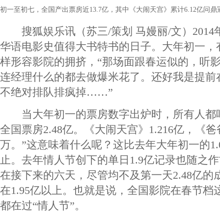
初一至初七，全国产出票房近13.7亿，其中《大闹天宫》累计6.12亿问
搜狐娱乐讯（苏三/策划 马嫚丽/文）201
华语电影史值得大书特书的日子。大年初一，
样形容影院的拥挤，“那场面跟春运似的，听
连经理什么的都去做爆米花了。还好我是提前
不绝对排队排疯掉……”
当大年初一的票房数字出炉时，所有人都吓
全国票房2.48亿。《大闹天宫》1.216亿，《爸
万。”这意味着什么呢？这比去年大年初一的1.
止。去年情人节创下的单日1.9亿记录也随之
在接下来的六天，尽管均不及第一天2.48亿
在1.95亿以上。也就是说，全国影院在春节
都在过“情人节”。