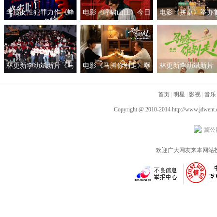
年度女性犯罪力作《蜂
电影《呼啸山庄》今日
电影《拼桌》举办
蜜的针》定档3月28日
上映
礼及路演 白色情人
绝版影后阵容癫
约搭子稳稳幸福
林更新李幼斌新片《马
电影《马腾你别走》曝
林更新李幼斌新片
腾你别走》首映礼 笑泪
光“祝你牛”版预告 林更
腾你别走》定档1月1
齐飞获全龄段共鸣好评
新李幼斌组团勇闯人
首页
|
明星
|
影视
|
音乐
生“新地图”
Copyright @ 2010-2014
http://www.jdwent
冀公网
欢迎广大网友来本网站