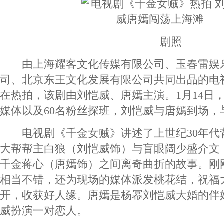
剧照
由上海耀客文化传媒有限公司、玉春雷娱
司、北京东王文化发展有限公司共同出品的电
在热拍，该剧由刘恺威、唐嫣主演。1月14日
媒体以及60名粉丝探班，刘恺威与唐嫣到场，
电视剧《千金女贼》讲述了上世纪30年代
大帮帮主白狼（刘恺威饰）与盲眼阔少盛介文
千金蒋心（唐嫣饰）之间离奇曲折的故事。刚
相当不错，还为现场的媒体派发桃花结，祝福
开，收获好人缘。唐嫣是杨幂刘恺威大婚的伴
威扮演一对恋人。