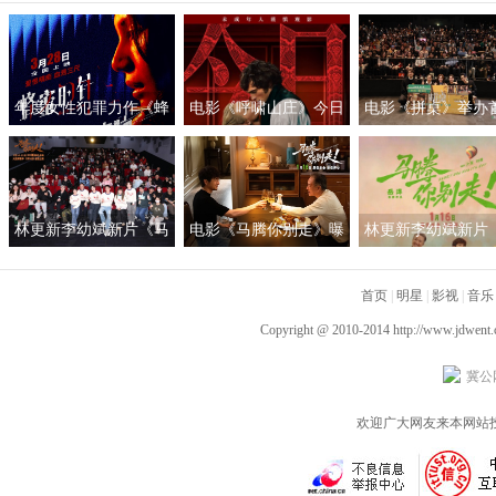
年度女性犯罪力作《蜂
电影《呼啸山庄》今日
电影《拼桌》举办
蜜的针》定档3月28日
上映
礼及路演 白色情人
绝版影后阵容癫
约搭子稳稳幸福
林更新李幼斌新片《马
电影《马腾你别走》曝
林更新李幼斌新片
腾你别走》首映礼 笑泪
光“祝你牛”版预告 林更
腾你别走》定档1月1
齐飞获全龄段共鸣好评
新李幼斌组团勇闯人
首页
|
明星
|
影视
|
音乐
生“新地图”
Copyright @ 2010-2014
http://www.jdwent
冀公网
欢迎广大网友来本网站