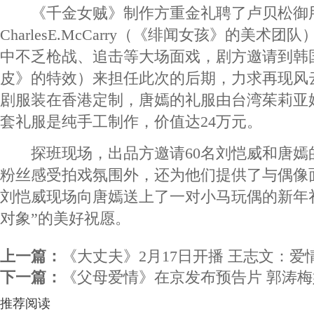
《千金女贼》制作方重金礼聘了卢贝松御
CharlesE.McCarry（《绯闻女孩》的美术
中不乏枪战、追击等大场面戏，剧方邀请到韩
皮》的特效）来担任此次的后期，力求再现风
剧服装在香港定制，唐嫣的礼服由台湾茱莉亚
套礼服是纯手工制作，价值达24万元。
探班现场，出品方邀请60名刘恺威和唐嫣
粉丝感受拍戏氛围外，还为他们提供了与偶像
刘恺威现场向唐嫣送上了一对小马玩偶的新年
对象”的美好祝愿。
上一篇：
《大丈夫》2月17日开播 王志文：爱
下一篇：
《父母爱情》在京发布预告片 郭涛
推荐阅读