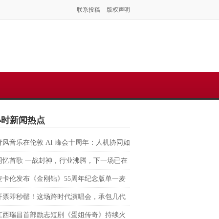
联系投稿
版权声明
小时新闻热点
青风音乐在伦敦 AI 峰会十周年：人机协同如
塑虚拟音乐 IP 全球化路径？
同忆首歌 一战封神，行业沸腾，下一场已在
麦卡伦发布《金刚钻》55周年纪念版单一麦
格兰威士忌 致敬007银幕传奇，续写匠心与
开票即秒罄！这场跨时代演唱会，承包几代
的交融
回忆
江西瑞昌首部励志短剧《蛋姐传奇》持续火