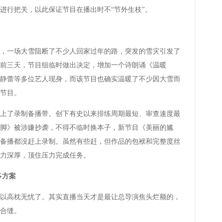
进行把关，以此保证节目在播出时不“节外生枝”。
，一场大雪阻断了不少人回家过年的路，突发的雪灾引发了
前三天，节目组临时做出决定，增加一个诗朗诵《温暖
、徐静蕾等多位艺人现身，而该节目也确实温暖了不少因大雪而
节目。
上了录制备播带。创下有史以来排练周期最短、审查速度最
毛一脚》被涉嫌抄袭，不得不临时换本子，新节目《美丽的尴
备播都没赶上录制。虽然有些赶，但作品的包袱和完整度丝
力深厚，顶住压力完成任务。
多方案
高枕无忧了。其实直播当天才是最让总导演焦头烂额的，
合缝。