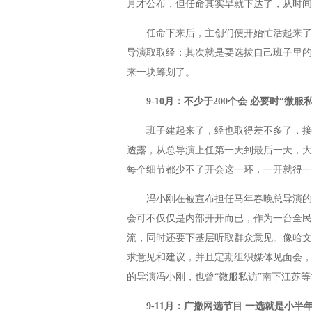
月才公布，但任命其实早就下达了，从时间
任命下来后，主创们便开始忙活起来了，
导演取取经；其次就是要选拔自己班子里的
来一块筹划了。
9-10月：不少于200个会 必要时“微服
班子建起来了，经也取得差不多了，接下
透露，从总导演上任第一天到最后一天，大
每个细节都少不了开会这一环，一开就得一
冯小刚在被宣布担任马年春晚总导演的当
会可不仅仅是内部开开而已，作为一台全民
流，同时还要下基层听取群众意见。像哈文
求意见和建议，并且定期组织媒体见面会，
的导演冯小刚，也曾“微服私访”南下江苏
9-11月：广撒网选节目 一选就是小半