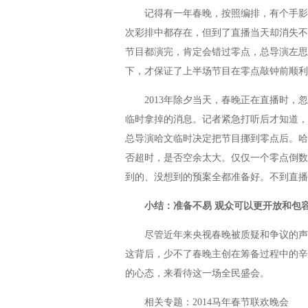
记得有一年春晚，按照编排，有个手影节
次彩排中都存在，但到了直播当天却消失不
节目都演完，肯定会错过零点，总导演左思
下，才保证了上半场节目在零点敲钟前顺利
2013年除夕当天，春晚正在直播时，忽
临时拿掉的消息。记者紧急打听后才知道，
总导演哈文临时决定把节目挪到零点后。哈
否超时，是否空余太大。仅仅一个零点倒数
到的、没想到的预案全都准备好。不到直播
小结：准备不易 观众可以更开放和包
尽管近年来央视春晚被质疑和争议的声音
这背后，少不了春晚主创在筹备过程中的辛
的心态，来看待这一场全民盛会。
相关专题：2014马年春节联欢晚会