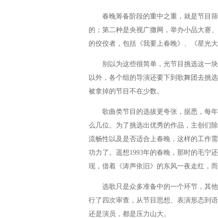
春晚筹备阶段的重中之重，就是节目筛选
的；第二种是央视广撒网，举办小品大赛、
的佼佼者，包括《我要上春晚》、《星光大
别以为这些很简单，光节目挑选这一块，
以外，各个组的导演还要下到歌舞团去挑选
被拿掉的节目不在少数。
歌曲类节目的选拔更夸张，据悉，每年报
么几位。为了挑选出优秀的作品，主创们除
流畅性以及是否适合上春晚，这样的工作需
功力了。遥想1993年的春晚，那时的毛
现，借着《涛声依旧》的东风一夜走红，而这
选歌只是众多准备中的一个环节，其他节
行了四次审查，从节目思想、表演形态到语
还是演员，都是压力山大。