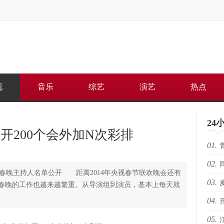
视
音乐
综艺
演艺
热点
24
开200个会外加N次彩排
01.
02.
何重
主持人名单公开 距离2014年央视春节联欢晚会还有
03.
路上
视春晚的工作也越来越繁重。从导演组到演员，基本上每天就
04.
芽苏
05.
电影
人的