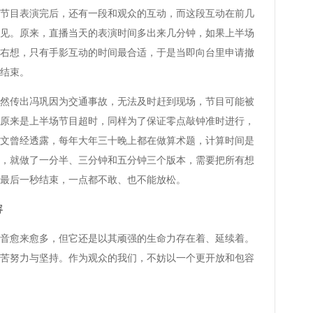
目表演完后，还有一段和观众的互动，而这段互动在前几
见。原来，直播当天的表演时间多出来几分钟，如果上半场
右想，只有手影互动的时间最合适，于是当即向台里申请撤
结束。
然传出冯巩因为交通事故，无法及时赶到现场，节目可能被
原来是上半场节目超时，同样为了保证零点敲钟准时进行，
文曾经透露，每年大年三十晚上都在做算术题，计算时间是
，就做了一分半、三分钟和五分钟三个版本，需要把所有想
最后一秒结束，一点都不敢、也不能放松。
容
愈来愈多，但它还是以其顽强的生命力存在着、延续着。
苦努力与坚持。作为观众的我们，不妨以一个更开放和包容