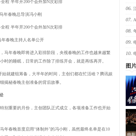
06.
爆！
年春晚总导演冯小刚
07.
爆！
08.
还有
春晚主持人名单公开
09.
绝版
天，马年春晚即将进入彩排阶段，央视春晚的工作也越来越繁
10.
择心
小时的睡眠，日常的工作除了排练开会，就是再练再开。
图
始就建组筹备，大半年的时间，主创们都在忙活啥？腾讯娱
细揭秘春晚主创准备的背后故事。
经
年度
别重要的月份，主创团队正式成立，各项准备工作也开始
蜜的
马年春晚首度启用“体制外”的冯小刚，虽然最终名单是在10
电影