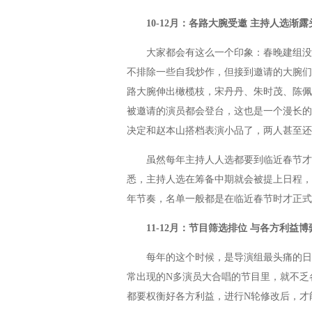
10-12月：各路大腕受邀 主持人选渐露
大家都会有这么一个印象：春晚建组没多
不排除一些自我炒作，但接到邀请的大腕们
路大腕伸出橄榄枝，宋丹丹、朱时茂、陈佩
被邀请的演员都会登台，这也是一个漫长的
决定和赵本山搭档表演小品了，两人甚至还
虽然每年主持人人选都要到临近春节才公
悉，主持人选在筹备中期就会被提上日程，
年节奏，名单一般都是在临近春节时才正式
11-12月：节目筛选排位 与各方利益博
每年的这个时候，是导演组最头痛的日子
常出现的N多演员大合唱的节目里，就不乏
都要权衡好各方利益，进行N轮修改后，才