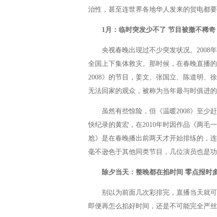
治性，甚至连世界各地华人发来的贺电都要
1月：临时突发少不了 节目被撤不稀奇
央视春晚出现过不少突发状况。2008年
全国上下集体救灾。那时候，在春晚直播的
2008》的节目，姜文、张国立、陈道明
无法回家的观众，被称为当年最与时俱进的
虽然有些惊险，但《温暖2008》至少赶
快纪录的黄宏，在2010年时因作品《两
尬》是在春晚播出前两天才开始排练的，连
毫不逊色于其他同类节目，几位演员也是功
除夕当天：整晚都在掐时间 零点报时
别以为前面几次彩排完，直播当天就可以
即便再怎么掐好时间，还是不可能完全严丝