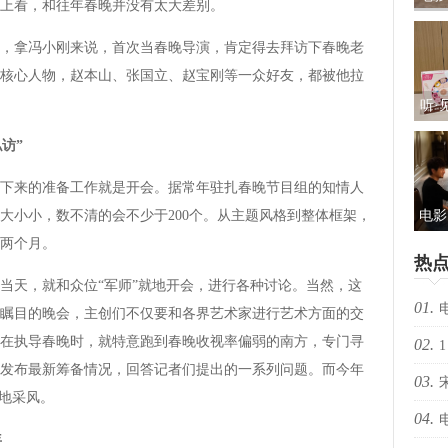
上看，和往年春晚并没有太大差别。
礼及
拿冯小刚来说，首次当春晚导演，肯定得去拜访下春晚老
核心人物，赵本山、张国立、赵宝刚等一众好友，都被他拉
听·
儿
私访”
包：
来的准备工作就是开会。据常年驻扎春晚节目组的知情人
大小小，数不清的会不少于200个。从主题风格到整体框架，
电影
两个月。
光“
热
新
天，就和众位“军师”就地开会，进行各种讨论。当然，这
01.
瞩目的晚会，主创们不仅要和各界艺术家进行艺术方面的交
在执导春晚时，就特意跑到春晚收视率偏弱的南方，专门寻
02.
择心
1
发布最新筹备情况，回答记者们提出的一系列问题。而今年
03.
等地采风。
04.
年