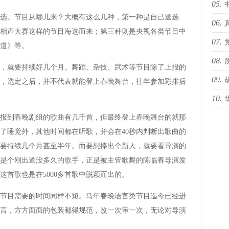
05.
。节目从哪儿来？大概有这么几种，第一种是自己送选
06.
海i
相声大赛这样的节目海选而来；第三种则是央视各类节目中
07.
sty
道》等。
08.
办“
就要持续好几个月。舞蹈、杂技、武术等节目除了上报的
09.
，选定之后，并不代表就能登上春晚舞台，往年参加彩排后
10.
预告
到春晚剧组的歌曲有几千首，但最终登上春晚舞台的就那
国际
了睡觉外，其他时间都在听歌，并会在40秒内判断出歌曲的
要持续几个月甚至半年。而要想捧出个新人，就要看导演的
宁还是个刚出道没多久的歌手，正是被主管歌舞的陈临春导演发
首歌也是在5000多首歌中脱颖而出的。
目需要的时间同样不短。马年春晚语言类节目迄今已经进
言，方方面面的包装都得规范，改一次审一次，无论对导演