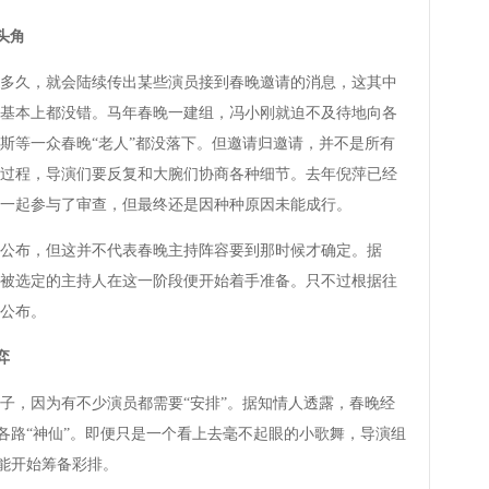
头角
久，就会陆续传出某些演员接到春晚邀请的消息，这其中
基本上都没错。马年春晚一建组，冯小刚就迫不及待地向各
斯等一众春晚“老人”都没落下。但邀请归邀请，并不是所有
过程，导演们要反复和大腕们协商各种细节。去年倪萍已经
一起参与了审查，但最终还是因种种原因未能成行。
布，但这并不代表春晚主持阵容要到那时候才确定。据
被选定的主持人在这一阶段便开始着手准备。只不过根据往
公布。
弈
，因为有不少演员都需要“安排”。据知情人透露，春晚经
各路“神仙”。即便只是一个看上去毫不起眼的小歌舞，导演组
能开始筹备彩排。