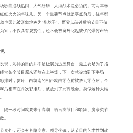
歌曲必须热闹、大气磅礴，人海战术是必须的。前两年春
红红火火的年味儿。另一个重要节点就是零点前后，往年都
叔也因此被形象地称为“炮焾子”。而零点敲钟后的节目不仅
为宜，不仅具有观赏性，还不会被窗外此起彼伏的爆竹声给
意见
发现，彩排的目的并不是让演员适应舞台，最主要是为了掐
经常某个节目原来还放在上半场，下一次就被放到下半场，
春晚彩排时，贾玲、白凯南的相声就由零点前被放到零点后，金
80后相声在两次彩排后，被放到了元宵晚会。类似这种大幅
。
隔一段时间就要来个高潮，语言类节目和歌舞、魔杂类节
散。
奏外，还会有各路专家、领导坐镇，从节目的艺术性到政