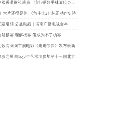
中國香港影視演員、流行樂歌手林峯現身上
fc商場 點亮「繽紛歐普藝術樂園」開幕儀式
真·大片还得是你!《角斗士2》纯正动作史诗
le席卷大银幕
党建引领 公益助残｜济南广播电视台举
聚光”公益观影活动
质疑杨幂 理解杨幂 但成为不了杨幂
胡歌高圆圆主演电影《走走停停》发布最新
 狂野一家上演劲爆日常
华影之星国际少年艺术团参加第十三届北京
网络电影展，传承电影梦