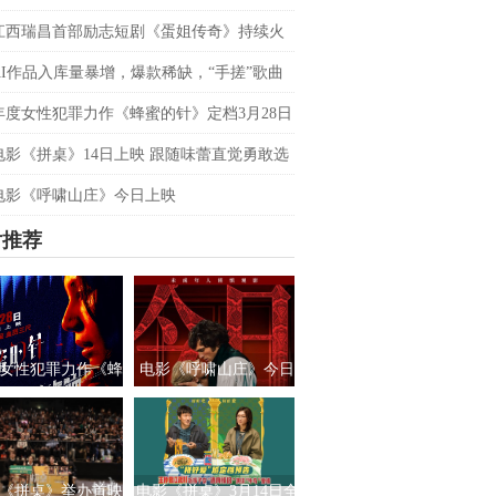
双平台数据刷新纪录，见证本土力量
江西瑞昌首部励志短剧《蛋姐传奇》持续火
双平台数据刷新纪录，见证本土力量
AI作品入库量暴增，爆款稀缺，“手搓”歌曲
优势吗？青风音乐 SXSW 圆桌实录
年度女性犯罪力作《蜂蜜的针》定档3月28日
影后阵容癫
电影《拼桌》14日上映 跟随味蕾直觉勇敢选
之所向
电影《呼啸山庄》今日上映
片推荐
女性犯罪力作《蜂
电影《呼啸山庄》今日
针》定档3月28日
上映
绝版影后阵容癫
《拼桌》举办首映
电影《拼桌》3月14日全