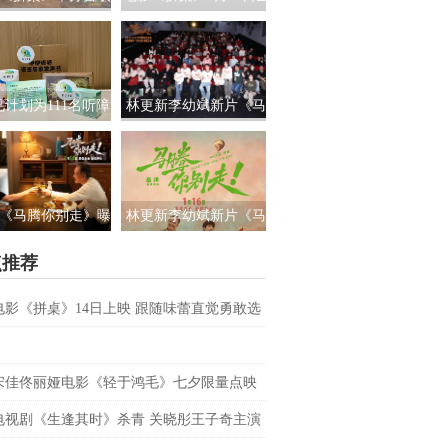
路演 白色情人节相
国上映 饭张力拉满独属
约搭子稳稳幸福
于老吃家的烟火浪漫
见计划为111名听障
林更新李幼斌新片《马
童送上新年声音礼
腾你别走》首映礼 笑泪
让每一次表达都有
齐飞获全龄段共鸣好评
回响
《马腾你别走》曝
林更新李幼斌新片《马
祝你牛”版预告 林更
腾你别走》定档1月16日
点推荐
李幼斌组团勇闯人
生“新地图”
电影《拼桌》14日上映 跟随味蕾直觉勇敢选
之所向
宋佳佟丽娅电影《轻于鸿毛》七夕限量点映
电视剧《生逢其时》杀青 关晓彤王子奇主演