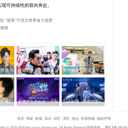
实现可持续性的双向奔赴。
告 “甜茶”巧克力世界奋力追梦
海报
c商场 与
香港影帝古天乐现身上
青年演员毕雯珺现身上
纷春日
海ifc商场 点亮「游乐巨
海ifc商场 点亮「当夏·炫
型圣诞之旅」开幕仪式
彩波普艺术之旅」开幕
仪式
歌》推广
车晚IP头号标杆！汽车
Tank献唱《你的情歌》
人演绎名
之家818全球汽车夜收视
同名主题曲 飙泪告白
光
首页
四网第一热搜屠榜领跑
|
明星
|
影视
|
音乐
|
综艺
|
演艺
|
MV致七夕恋人
热点
|
联系投稿
|
版权声明
ight @ 2010-2014
http://www.jdwent.com
, All Rights Reserved 版权所有：
冀ICP备140141