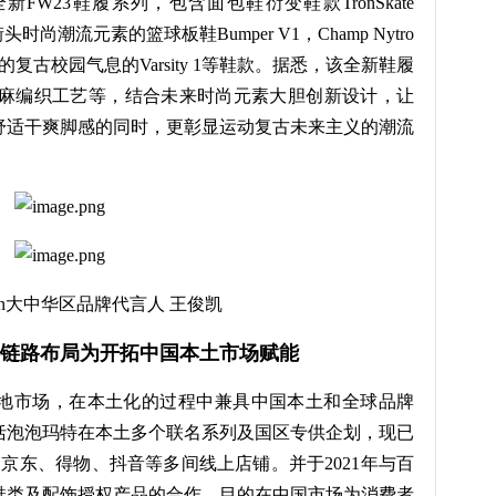
全新FW23鞋履系列，包含面包鞋衍变鞋款TronSkate
头时尚潮流元素的篮球板鞋Bumper V1，Champ Nytro
的复古校园气息的Varsity 1等鞋款。据悉，该全新鞋履
科技、合亚麻编织工艺等，结合未来时尚元素大胆创新设计，让
舒适干爽脚感的同时，更彰显运动复古未来主义的潮流
pion大中华区品牌代言人 王俊凯
全链路布局为开拓中国本土市场赋能
驻中国内地市场，在本土化的过程中兼具中国本土和全球品牌
括泡泡玛特在本土多个联名系列及国区专供企划，现已
、京东、得物、抖音等多间线上店铺。并于2021年与百
鞋类及配饰授权产品的合作，目的在中国市场为消费者