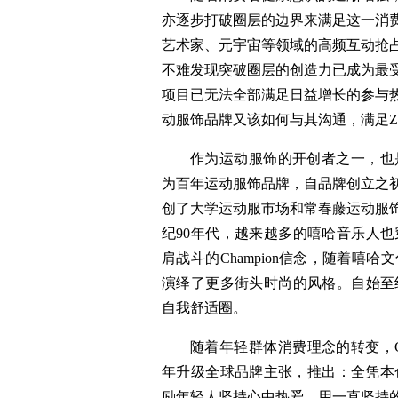
亦逐步打破圈层的边界来满足这一消
艺术家、元宇宙等领域的高频互动抢
不难发现突破圈层的创造力已成为最
项目已无法全部满足日益增长的参与
动服饰品牌又该如何与其沟通，满足
作为运动服饰的开创者之一，也是
为百年运动服饰品牌，自品牌创立之
创了大学运动服市场和常春藤运动服饰
纪90年代，越来越多的嘻哈音乐人也穿
肩战斗的Champion信念，随着嘻哈
演绎了更多街头时尚的风格。自始至终
自我舒适圈。
随着年轻群体消费理念的转变，Ch
年升级全球品牌主张，推出：全凭本色，奔赴热
励年轻人坚持心中热爱，用一直坚持