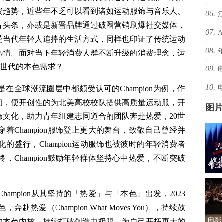
费趋势，近些年不乏可以看到诸如运动服饰与音乐人、
06.
爆！
占头条，亦或是新晋品牌通过破圈营销刷爆社交媒体，
07.
爆！
受当代年轻人追捧的生活方式，同样也印证了传统运动
08.
还有
热情。面对当下年轻消费人群不断升级的消费理念，运
Z世代的本色需求？
09.
绝版
10.
择心
在全球潮流圈层中都颇受认可的Champion为例，作
初，便开创性的为北美高校校队提供高质量运动服，开
图
文化，助力青年组建志同道合的团队奔赴热爱，20世
着Champion服饰登上更大的舞台，致敬自己曾经并
文化的盛行，Champion运动服饰也被彼时的年轻消费者
，Champion鼓励年轻群体坚持心中热爱，不断突破
年度
蜜的
ampion从其坚持的「热爱」与「本色」出发，2023
爱（Champion What Moves You），持续鼓
电影
的本色内核，持续打破创造力极限，为自己开拓更大的