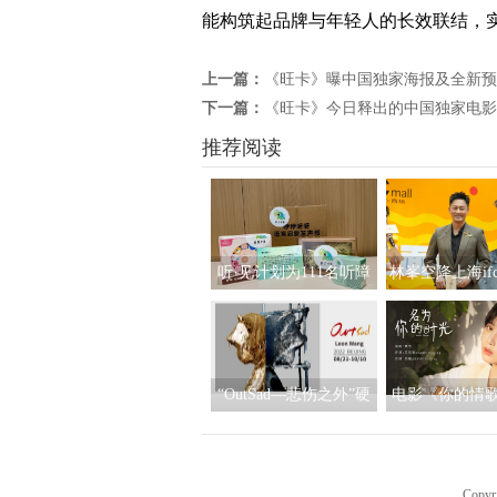
能构筑起品牌与年轻人的长效联结，
上一篇：
《旺卡》曝中国独家海报及全新预
下一篇：
《旺卡》今日释出的中国独家电影
推荐阅读
听·见计划为111名听障
林峯空降上海if
儿童送上新年声音礼
粉丝共度缤
包：让每一次表达都有
回响
“OutSad—悲伤之外”硬
电影《你的情
核当代潮流艺术作品展
曲发布 姚慧动
北京启幕
为你的时
Copyr