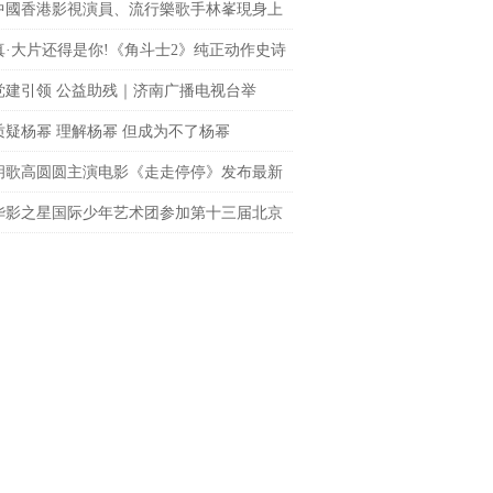
中國香港影視演員、流行樂歌手林峯現身上
fc商場 點亮「繽紛歐普藝術樂園」開幕儀式
真·大片还得是你!《角斗士2》纯正动作史诗
le席卷大银幕
党建引领 公益助残｜济南广播电视台举
聚光”公益观影活动
质疑杨幂 理解杨幂 但成为不了杨幂
胡歌高圆圆主演电影《走走停停》发布最新
 狂野一家上演劲爆日常
华影之星国际少年艺术团参加第十三届北京
网络电影展，传承电影梦