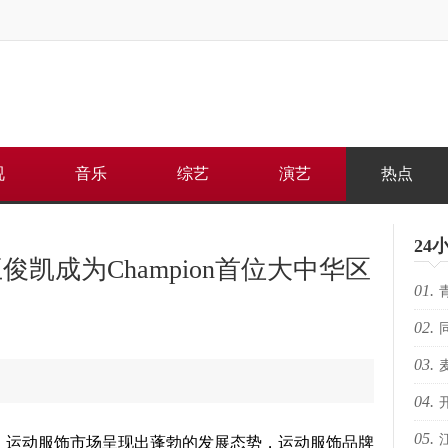
视
音乐
综艺
演艺
热点
24
凯成为Champion首位大中华区
01.
02.
何重
03.
路上
04.
芽苏
05.
电影
人的
，运动服饰市场呈现出蓬勃的发展态势，运动服饰品牌