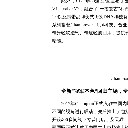
此外，Champion这次也发布了
V1、Valve V3，融合了“千禧复古”和街
1.0以及携带品牌美式街头DNA和独有
系列搭载Champower Light
鞋身轻软透气、鞋底轻质回弹，提供
精髓。
Cham
全新“冠军本色”回归主场，
2017年Champion正式入
不同的视角进行联动，先后推出了包
开设400多间线下专营门店，及天猫
丽国际正式达成于中国本土市场推出