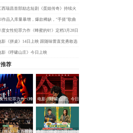
双平台数据刷新纪录，见证本土力量
江西瑞昌首部励志短剧《蛋姐传奇》持续火
双平台数据刷新纪录，见证本土力量
AI作品入库量暴增，爆款稀缺，“手搓”歌曲
优势吗？青风音乐 SXSW 圆桌实录
年度女性犯罪力作《蜂蜜的针》定档3月28日
影后阵容癫
电影《拼桌》14日上映 跟随味蕾直觉勇敢选
之所向
电影《呼啸山庄》今日上映
片推荐
女性犯罪力作《蜂
电影《呼啸山庄》今日
针》定档3月28日
上映
绝版影后阵容癫
《拼桌》举办首映
电影《拼桌》3月14日全