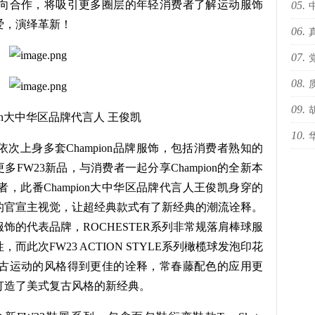
凯的双向合作，将吸引更多圈层的年轻消费者了解运动服饰
05.
爱，演绎革新！
06.
海i
07.
sty
08.
办“
09.
pion大中华区品牌代言人 王俊凯
10.
预告
次上身多套Champion品牌服饰，包括消费者熟知的
国际
更多FW23新品，与消费者一起分享Champion的全新本
，此番Champion大中华区品牌代言人王俊凯身穿的
的官宣主视觉，让超经典款式有了新经典的潮流诠释。
饰的代表品牌，ROCHESTER系列非常规落肩棒球服
此次FW23 ACTION STYLE系列橄榄球发泡印花
美式复古运动的风格得到更佳的诠释，常春藤配色的应用更
打造了美式复古风格的新经典。