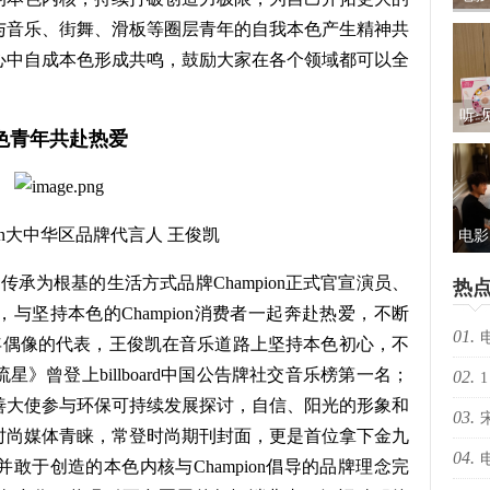
与音乐、街舞、滑板等圈层青年的自我本色产生精神共
礼及
心中自成本色形成共鸣，鼓励大家在各个领域都可以全
听·
本色青年共赴热爱
儿
包：
pion大中华区品牌代言人 王俊凯
电影
光“
史传承为根基的生活方式品牌Champion正式官宣演员、
热
新
与坚持本色的Champion消费者一起奔赴热爱，不断
01.
年偶像的代表，王俊凯在音乐道路上坚持本色初心，不
》曾登上billboard中国公告牌社交音乐榜第一名；
02.
择心
1
善大使参与环保可持续发展探讨，自信、阳光的形象和
03.
时尚媒体青睐，常登时尚期刊封面，更是首位拿下金九
04.
敢于创造的本色内核与Champion倡导的品牌理念完