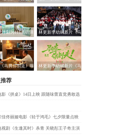
路演 白色情人节相
国上映 饭张力拉满独属
约搭子稳稳幸福
于老吃家的烟火浪漫
见计划为111名听障
林更新李幼斌新片《马
童送上新年声音礼
腾你别走》首映礼 笑泪
让每一次表达都有
齐飞获全龄段共鸣好评
回响
《马腾你别走》曝
林更新李幼斌新片《马
祝你牛”版预告 林更
腾你别走》定档1月16日
点推荐
李幼斌组团勇闯人
生“新地图”
电影《拼桌》14日上映 跟随味蕾直觉勇敢选
之所向
宋佳佟丽娅电影《轻于鸿毛》七夕限量点映
电视剧《生逢其时》杀青 关晓彤王子奇主演