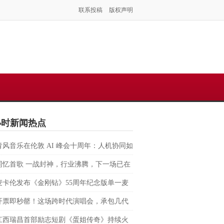
联系投稿
版权声明
小时新闻热点
青风音乐在伦敦 AI 峰会十周年：人机协同如
塑虚拟音乐 IP 全球化路径？
同忆首歌 一战封神，行业沸腾，下一场已在
麦卡伦发布《金刚钻》55周年纪念版单一麦
格兰威士忌 致敬007银幕传奇，续写匠心与
开票即秒罄！这场跨时代演唱会，承包几代
的交融
回忆
江西瑞昌首部励志短剧《蛋姐传奇》持续火