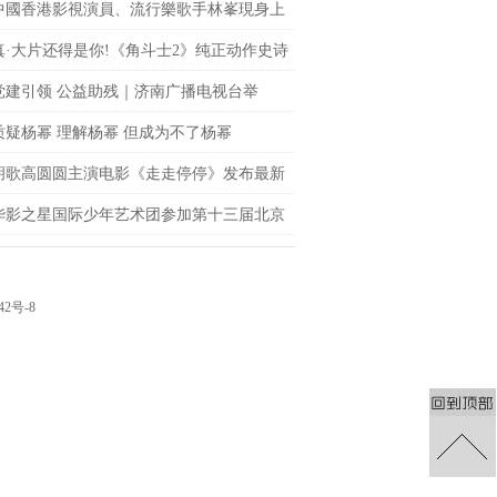
中國香港影視演員、流行樂歌手林峯現身上
fc商場 點亮「繽紛歐普藝術樂園」開幕儀式
真·大片还得是你!《角斗士2》纯正动作史诗
le席卷大银幕
党建引领 公益助残｜济南广播电视台举
聚光”公益观影活动
质疑杨幂 理解杨幂 但成为不了杨幂
胡歌高圆圆主演电影《走走停停》发布最新
 狂野一家上演劲爆日常
华影之星国际少年艺术团参加第十三届北京
网络电影展，传承电影梦
42号-8