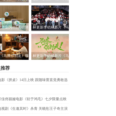
路演 白色情人节相
国上映 饭张力拉满独属
约搭子稳稳幸福
于老吃家的烟火浪漫
见计划为111名听障
林更新李幼斌新片《马
童送上新年声音礼
腾你别走》首映礼 笑泪
让每一次表达都有
齐飞获全龄段共鸣好评
回响
《马腾你别走》曝
林更新李幼斌新片《马
祝你牛”版预告 林更
腾你别走》定档1月16日
点推荐
李幼斌组团勇闯人
生“新地图”
电影《拼桌》14日上映 跟随味蕾直觉勇敢选
之所向
宋佳佟丽娅电影《轻于鸿毛》七夕限量点映
电视剧《生逢其时》杀青 关晓彤王子奇主演