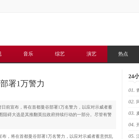
视
音乐
综艺
演艺
热点
24
部署1万警力
01.
02.
何重
政府日前宣布，将在首都曼谷部署1万名警力，以应对示威者蓄
03.
路上
企图阻碍大选是其推翻英拉政府持续行动的一部分。尽管有警
04.
芽苏
05.
电影
前宣布，将在首都曼谷部署1万名警力，以应对示威者蓄意扰乱
人的