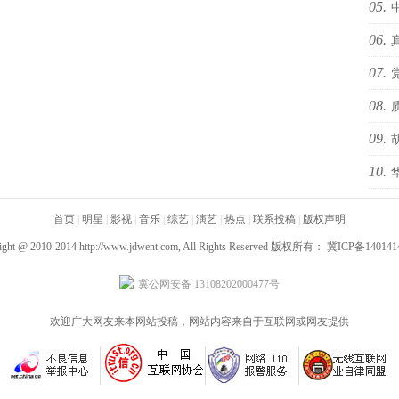
05.
06.
海i
07.
sty
08.
办“
09.
10.
预告
国际
首页
|
明星
|
影视
|
音乐
|
综艺
|
演艺
|
热点
|
联系投稿
|
版权声明
ight @ 2010-2014
http://www.jdwent.com
, All Rights Reserved 版权所有：
冀ICP备140141
冀公网安备 13108202000477号
欢迎广大网友来本网站投稿，网站内容来自于互联网或网友提供