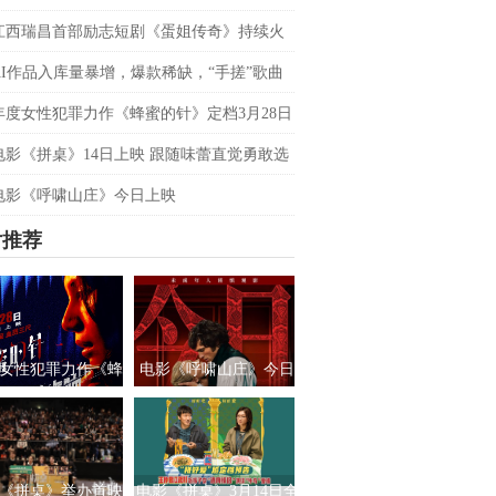
双平台数据刷新纪录，见证本土力量
江西瑞昌首部励志短剧《蛋姐传奇》持续火
双平台数据刷新纪录，见证本土力量
AI作品入库量暴增，爆款稀缺，“手搓”歌曲
优势吗？青风音乐 SXSW 圆桌实录
年度女性犯罪力作《蜂蜜的针》定档3月28日
影后阵容癫
电影《拼桌》14日上映 跟随味蕾直觉勇敢选
之所向
电影《呼啸山庄》今日上映
片推荐
女性犯罪力作《蜂
电影《呼啸山庄》今日
针》定档3月28日
上映
绝版影后阵容癫
《拼桌》举办首映
电影《拼桌》3月14日全