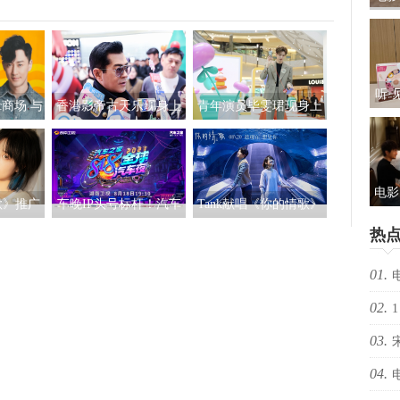
礼及
听·
c商场 与
香港影帝古天乐现身上
青年演员毕雯珺现身上
儿
纷春日
海ifc商场 点亮「游乐巨
海ifc商场 点亮「当夏·炫
包：
型圣诞之旅」开幕仪式
彩波普艺术之旅」开幕
仪式
电影
歌》推广
车晚IP头号标杆！汽车
Tank献唱《你的情歌》
光“
人演绎名
之家818全球汽车夜收视
同名主题曲 飙泪告白
热
新
光
四网第一热搜屠榜领跑
MV致七夕恋人
01.
02.
择心
1
03.
04.