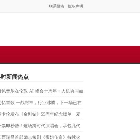
联系投稿
版权声明
小时新闻热点
青风音乐在伦敦 AI 峰会十周年：人机协同如
塑虚拟音乐 IP 全球化路径？
同忆首歌 一战封神，行业沸腾，下一场已在
麦卡伦发布《金刚钻》55周年纪念版单一麦
格兰威士忌 致敬007银幕传奇，续写匠心与
开票即秒罄！这场跨时代演唱会，承包几代
的交融
回忆
江西瑞昌首部励志短剧《蛋姐传奇》持续火