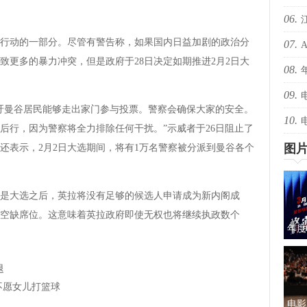
06.
爆！
行动的一部分。尽管有警告称，如果国内日益加剧的政治分
07.
爆！
致更多的暴力冲突，但是政府于28日决定如期推进2月2日大
08.
还有
09.
绝版
呼吁曼谷居民能够走出家门参与投票。警察会确保大家的安全。
10.
择心
后行，因为警察将全力排除任何干扰。”示威者于26日阻止了
图
还表示，2月2日大选期间，将有1万名警察被分派到曼谷各个
是大选之后，英拉将没有足够的候选人申请成为新内阁成
空缺席位。这意味着英拉政府即使无权也将继续执政数个
年度
蜜的
退
不愿女儿打篮球
电影