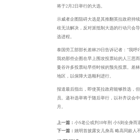
将于2月2日举行的大选。
示威者企图阻碍大选是其推翻英拉政府持续
歧无法解决，反对派抵制大选的行动只会导
选进程。
泰国劳工部部长差林29日告诉记者：“我
我劝那些企图在早上围攻投票站的人三思而
曼谷许多投票站早些时候的预先投票。差林
地区，以保障大选顺利进行。
报道最后指出，即使英拉政府能够胜选，但
员。递补选举将于随后举行，以补齐议会中
月。
上一篇：
小S老公或判10年刑 小S则全身而
下一篇：
姚明首披露女儿身高 略高同龄人