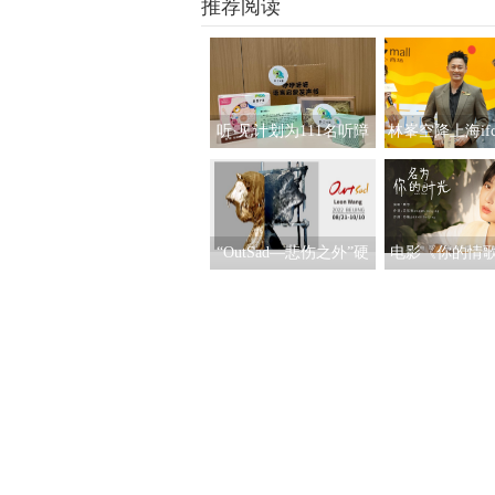
推荐阅读
听·见计划为111名听障
林峯空降上海if
儿童送上新年声音礼
粉丝共度缤
包：让每一次表达都有
回响
“OutSad—悲伤之外”硬
电影《你的情
核当代潮流艺术作品展
曲发布 姚慧动
北京启幕
为你的时