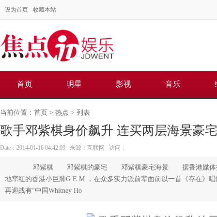
设为首页
收藏本站
首页
明星
影视
音乐
当前位置：
首页
>
热点
> 列表
歌手邓紫棋身价飙升 连买两层海景豪宅[
Date：2014-01-16 04:42:09 来源：互联网 访问：
邓紫棋 邓紫棋的豪宅 邓紫棋豪宅海景 据香港媒体报
地窜红的香港小巨肺G E M ，在众多实力派前辈面前以一首《存在》
再迎战有“中国Whitney Ho