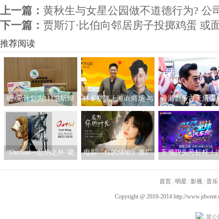
上一篇：
黄秋生与女星公园做不道德行为? 公
下一篇：
贾斯汀·比伯向邻居房子投掷鸡蛋 或
推荐阅读
听·见计划为111名听障
林峯空降上海ifc商场 与
香港影帝古天乐现
儿童送上新年声音礼
粉丝共度缤纷春日
海ifc商场 点亮「
包：让每一次表达都有
型圣诞之旅」开幕
回响
“OutSad—悲伤之外”硬
电影《你的情歌》推广
车晚IP头号标杆！
核当代潮流艺术作品展
曲发布 姚慧动人演绎名
之家818全球汽车夜
北京启幕
为你的时光
首页
四网第一热搜屠榜
|
明星
|
影视
|
音乐
Copyright @ 2010-2014
http://www.jdwent
冀公网