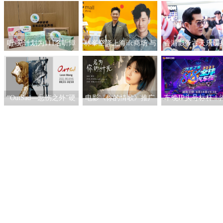
听·见计划为111名听障
林峯空降上海ifc商场 与
香港影帝古天乐现
儿童送上新年声音礼
粉丝共度缤纷春日
海ifc商场 点亮「
包：让每一次表达都有
型圣诞之旅」开幕
回响
“OutSad—悲伤之外”硬
电影《你的情歌》推广
车晚IP头号标杆！
核当代潮流艺术作品展
曲发布 姚慧动人演绎名
之家818全球汽车夜
北京启幕
为你的时光
四网第一热搜屠榜